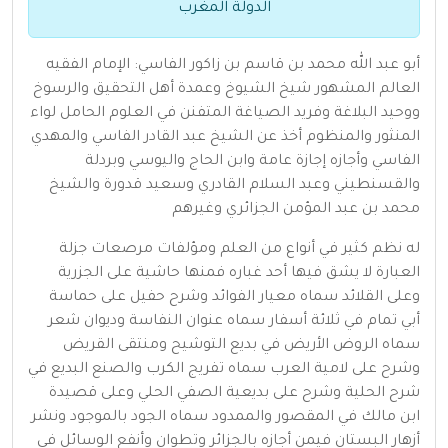
الدولة المغرب
أبو عبد الله محمد بن قاسم بن زاكور الفاسي: الإمام الفقيه
العالم المشهور شيخ الشيوخ وعمدة أهل التحقيق والرسوخ
ووحيد البلاغة وفريد الصياغة المتفنن في العلوم الحامل لواء
المنثور والمنظوم أخذ عن الشيخ عبد القادر الفاسي والمهدي
الفاسي وأجازه إجازة عامة وابن الحاج واليوسي وبردلة
والقسنطيني وعبد السلام القادري وسعيد قدورة والشيخ
محمد بن عبد المؤمن الجزائري وغيرهم
له نظم كثير في أنواع من العلم ومؤلفات مرصعات جزلة
العبارة لا يشق فيها أحد غباره فمنها حاشية على الجزرية
وعلى القلائد سماه معيار الفوائد وشرح حفيل على حماسة
أبي تمام في ثلائة أسفار سماه عنوان النفاسة وديوان شعر
سماه الروض الأريض في بديع التوشيح ومنتقى القريض
وشرح على لامية العرب سماه تفريج الكرب والصنع البديع في
شرح الحلية وشرح على بديعية الصفي الحلي وعلى قصيدة
ابن مالك في المقصور والممدود سماه الجود بالموجود ونشر
أزهار البستان فيمن أجازه بالجزائر وتطوان وأنفع الوسائل في