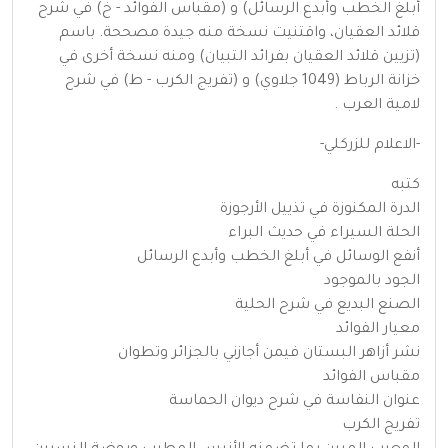
أبلغ الخطب وأبدع الرسائل) و (مقباس الفوائد - خ) في شرح
قلائد العقيان، واقتنيت نسخة منه جيدة مصححة. باسم
(تزيين قلائد العقيان بفرائد التبيان) ومنه نسخة أخرى في
خزانة الرباط (1049 جلاوي) و (تفريج الكرب - ط) في شرح
لامية العرب .
-الاعلام للزركلي-
كتبه
الدرة المكنوزة في تذييل الأرجوزة
الحلة السيراء في حديث البراء
أنفع الوسائل في أبلغ الخطب وأبدع الرسائل
الجود بالموجود
الصنع البديع في شرح الحلية
معيار الفوائد
نشر أزاهر البستان فيمن أجازني بالجزائر وتطوان
مقباس الفوائد
عنوان النفاسة في شرح ديوان الحماسة
تفريج الكرب