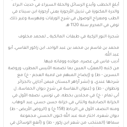
أبلغ الخطب وأبدع الرسائل والحلة السيراء في حديث البراء
والدرة المكنوزة في تذييل الأرجوزة يعني أرجوزة ابن سيناء في
الطب ومعراج الوصول في شرح الورقات وفهرسة وغير ذلك.
توفي في المحرم سنة 1120 هـ.
شجرة النور الزكية في طبقات المالكية _ لمحمد مخلوف
محمد بن قاسم بن محمد بن عبد الواحد، ابن زاكور الفاسي، أبو
عبد الله:
أديب فاس في عصره، مولده ووفاته فيها.
من كتبه (المعرّب المبين بما تضمنه الأنيس المطرب وروضة
النسرين - ط) و (إيضاح المبهم من لامية العجم - خ) مع
شرحها عندي، و (نشر أزاهر البستان فيمن أجازني بالجزائر
وتطوان - ط) و (عنوان النفاسة في شرح ديوان الحماسة، ل
أبي تمام - خ) في مجلدين بخطه، في تونس، نصفه الأول في
الخزانة الصادقية والثاني في خزانة حسن حسني عبد الوهاب.
ومنه النصف الأول في الرباط (158 ج) و (الروض الأريض - ط)
ديوان شعره، اختار منه عبد الله كنون الحسني مجموعة
سماها (المنتخب من شعر ابن زكور - ط) و (أنفع الوسائل في