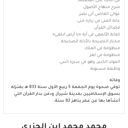
في الحث على الفضيلة.
شرح منهاج الأصول.
عوالي القاضي أبي نصر.
غاية المنى في زيارة منى.
فضائل القرآن.
كفاية الألمعي في آية «يا أرض ابلعي».
مختار النصيحة بالأدلة الصحيحة.
منظومة في الفلك.
منظومة في لغز.
المولد الكبير، وهو في سيرة النبي.
وظيفة مسنونة.
وفاته
توفي ضحوة يوم الجمعة 5 ربيع الأول سنة 833 هـ بمنزله
بسوق الإسكافيين بمدينة شيراز. ودفن بدار القرآن التي
أنشأها بها عن عمر يناهز 82 سنة.
محمد محمد ابن الجزري