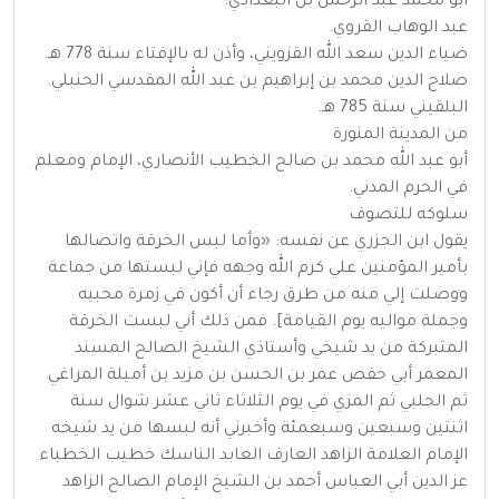
أبو محمد عبد الرحمن بن البغدادي.
عبد الوهاب القروي.
ضياء الدين سعد الله القزويني، وأذن له بالإفتاء سنة 778 هـ.
صلاح الدين محمد بن إبراهيم بن عبد الله المقدسي الحنبلي.
البلقيني سنة 785 هـ.
من المدينة المنورة
أبو عبد الله محمد بن صالح الخطيب الأنصاري، الإمام ومعلم
في الحرم المدني.
سلوكه للتصوف
يقول ابن الجزري عن نفسه: «وأما لبس الخرقة واتصالها
بأمير المؤمنين علي كرم الله وجهه فإني لبستها من جماعة
ووصلت إلي منه من طرق رجاء أن أكون في زمرة محبيه
وجملة مواليه يوم القيامة]. فمن ذلك أني لبست الخرقة
المتبركة من يد شيخي وأستاذي الشيخ الصالح المسند
المعمر أبي حفص عمر بن الحسن بن مزيد بن أميلة المراغي
ثم الحلبي ثم المزي في يوم الثلاثاء ثاني عشر شوال سنة
اثنتين وسبعين وسبعمئة وأخبرني أنه لبسها من يد شيخه
الإمام العلامة الزاهد العارف العابد الناسك خطيب الخطباء
عز الدين أبي العباس أحمد بن الشيخ الإمام الصالح الزاهد