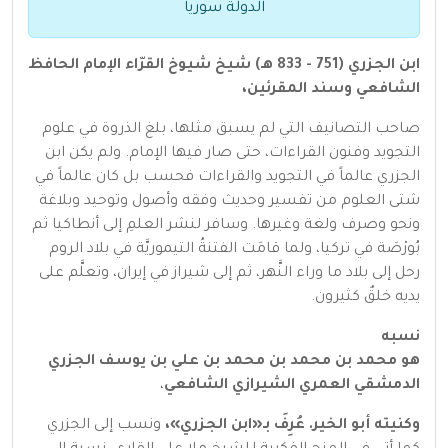
الدولة سوريا
ابن الجزري (751 - 833 هـ) شيخ شيوخ القرّاء الإمام الحافظ
الشافعي وسند المقرئين،
صاحب التصانيف التي لم يسبق مثلها، بلغ الذروة في علوم
التجويد وفنون القراءات، حتى صار فيها الإمام. ولم يكن ابن
الجزري عالماً في التجويد والقراءات فحسب بل كان عالماً في
شتى العلوم من تفسير وحديث وفقه وأصول وتوحيد وبلاغة
ونحو وصرف ولغة وغيرها. وسافر لنشر العلمِ إلى أنطاكيا ثم
بُورْصَة في تركيا، ولما قامَت الفتنةُ التيموريَّة في بلاد الروم
رحل إلى بلاد ما وراء النَّهر، ثم إلى شيراز في إيران، وتعلَّم على
يديه خلقٌ كثيرون.
نسبه
هو محمد بن محمد بن محمد بن علي بن يوسف الجزري
الدمشقي العمري الشيرازي الشافعي
،
وكنيته أبو الخير.
عُرِفَ بـ«ابن الجزري»،
ونسب إلى الجزري