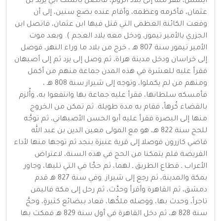
أيتمش، ففرَّ منه إلى بلاد الروم، فاتصل بالملك أبي يزيد بن
عثمان، فأكرمه وعظمه، وأقام عنده بضع سنين، إلى أن
وقعت الكائنة العظمى التي قتل فيها ابن عثمان، فاتصل ابن
الجزري بالأمير تيمور، ودخل معه بلاد العجم ). وبعد موت
الأمير تيمور سنة 807 هـ ، خرج من بلاد ما وراء النهر، فوصل
إلى خراسان ودخل مدينة هراة، ثم وصل إلى يزد ثم إلى أصبهان
فقرأ عليه للعشرة في هذه المدن جماعة منهم من أكمل
ومنهم من لم يكملوا، وتوجه إلى شيراز سنة 808 هـ ،
فأمسكه سلطانها، فقرأ عليه جماعة بها وانتفعوا به، وأُلزم
بالقضاء كُرهاً، فقام به مدة طويلة. ثم تمكن من الخروج
منها إلى البصرة فقرأ عليه أبو الحسن الأصبهاني، ثم توجَّه
للحج سنة 822 هـ، هو مع المولى معين الدين بن عبد الله
قاضي كازرون فوصلا إلى قرية عنيزة بنجد ثم توجها منها لأداء
الفريضة فلم يتمكنا من الحج في هذه السنة، لاعتراض
الأعراب ـ قطاع الطريق ـ لهما، ثم حجَّا في التي تليها، وجاور
بمكة والمدينة، ثم رجع إلى شيراز. وفي سنة 827 هـ قدم
دمشق، ثم القاهرة وأقرأ وحدَّث، ثم رحل إلى مكة فاليمن
تاجراً، وحدث بها، ووصله ملكُها، فعاد ببضائع كثيرةٍ، وحجَّ
سنة 828 هـ، ثم دخل القاهرة في أول سنة 829 هـ فمكث بها