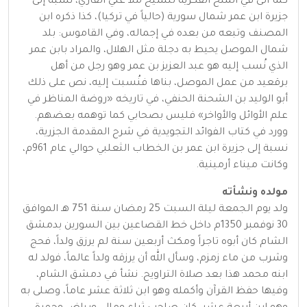
كما أتى في المنح الفكرية للشيخ ملا علي القاري، نسبة إلى
جزيرة ابن عمر شمال سورية (حالياً في تركيا)، كذا ذكره ابن
المصنف وتبعه من بعده في إجماله، وفي القاموس: بلد
شمال الموصل يحيط به دجلة مثل الهلال، والمراد بابن عمر
الذي نُسب إليه هو عبد العزيز بن عمر وهو رجل من أهل
برقعيد من عمل الموصل، بناها فنُسبت إليه، نص على ذلك
أبو الوليد بن الشحنة الحنفي، في تاريخه «روضة المناظر في
علم الأوائل والأواخر» فليس بصحابي كما توهمه بعضهم.
وورد في كتاب الفوائد التجويدية في شرح المقدمة الجزرية،
نسبة إلى جزيرة ابن عمر بن الخطاب الثعلبي حوالي عام 961م،
وكانت ميناء أرمينية.
مولده ونشأته
ولد يوم الجمعة ليلة السبت 25 رمضان سنة 751 هـ الموافق
30 نوفمبر 1350م داخل خط القصاعين بين السورين بدمشق
الشام كان أبوه تاجراً ومكث أربعين سنة لم يرزق ولداً، فحج
وشرب من ماء زمزم، وسأل الله أن يرزقه ولداً عالماً، فولد له
ابنه محمد هذا بعد صلاة التراويح. نشأ في دمشق الشام،
وفيها حفظ القرآن وأكمله وهو ابن ثلاثة عشر عاماً، وصلى به