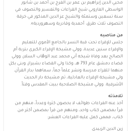
محيي الدين إبراهيم بن عمر بن الفرج بن أحمد بن شابور
الواسطي الفاروبي شيخ القراءات والتفسير والتصوف في
سنة تسعين وستمئة والشيخ عز الدين المذكور في خرقة
التصوف ثلاث طرق: أحمدية وقادرية وسهروردية».
من مناصبه
جلس للإقراء تحت قبة النسر بالجامع الأموي للتعليم
والإقراء سنين عديدة، وولي مشيخة الإقراء الكبرى بتربة أم
الصالح بعد وفاة شيخه أبي محمد عبد الوهّاب السلار، وولي
قضاء دمشق عام 793 هـ، وكذا ولي القضاء بشيراز، وبنى بكل
منهما للقراء مدرسة ونشر علماً جماً، سماهما بدار القرآن.
ولي مشيخة الإقراء بالعادلية، ثم مشيخة دار الحديث
الأشرفية. وولي مشيخة الصلاحية ببيت المقدس وقتاً.
تلامذته
أخذ عنه القراءات طوائف لا يحصون كثرة وعدداً، منهم من
قرأ بمضمن كتاب واحد، ومنهم من قرأ بمضمن أكثر من
كتاب، فممن كمل عليه القراءات العشر:
زين الدين الزبيدي.