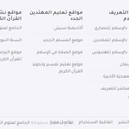
التعريف
مواقع تعليم المهتدين
مواقع نش
ام
الجدد
القرآن الك
بالإسلام للنصارى
أكاديمية سبيلي
الجامع لعلو
بالإسلام للملحدين
موقع المسلم الجديد
السنة النبو
 بالإسلام للهندوس
موقع الصلاة في الإسلام
موقع الترج
للقرآن الكري
يمان
موقع تعليم تفسير وتجويد
القرآن الكريم
عجزة الأخيرة
لمباشر للتعريف
لنشر
اتفاقية الاستخدام
تواصل معنا
جميع الحقوق محفوظة
الجامع لعلوم الق