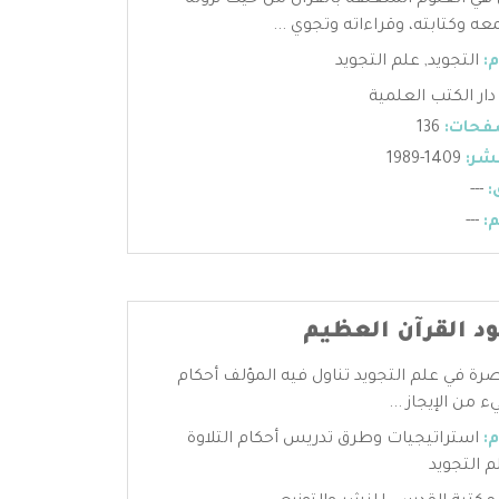
 هي العلوم المتعلقة بالقرآن من حيث نزوله
عه وكتابته، وقراءاته وتجوي ...
:
التجويد
,
علم التجويد
دار الكتب العلمية
فحات:
136
شر:
1409-1989
:
---
:
---
د القرآن العظيم
ة في علم التجويد تناول فيه المؤلف أحكام
 من الإيجاز ...
:
استراتيجيات وطرق تدريس أحكام التلاوة
م التجويد