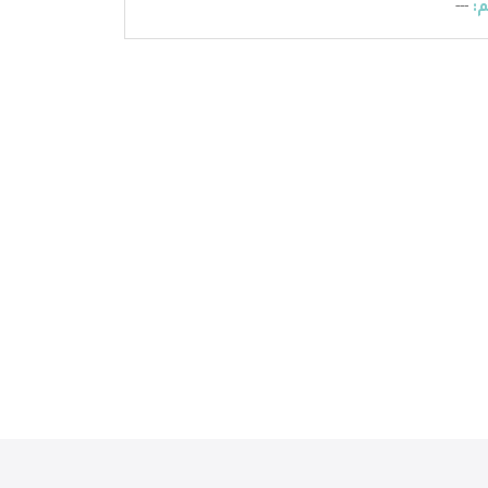
:
---