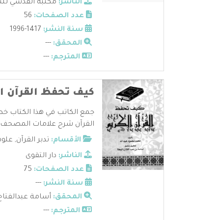
الناشر:
مكتبة القدسي للنش
عدد الصفحات:
56
سنة النشر:
1417-1996
المحقق:
---
المترجم:
---
كيف تحفظ القرآن ال
جمع الكاتب في هذا الكتاب خ
القرآن شرح علامات المصحف و
الأقسام:
تدبر القرآن
,
علوم
الناشر:
دار التقوى
عدد الصفحات:
75
سنة النشر:
---
المحقق:
أسامة عبدالفتاح
المترجم:
---