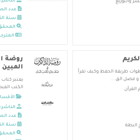
الناشر:
ر والتوزيع
عدد الص
سنة الن
المحقق
المترجم
كريم
روضة ال
المبين
طوات طريقة الحفظ وكيف تقرأ
 فضل الق ...
يعتبر كتاب 
الكتب القيمة
 القرآن
الأقسام
الناشر:
عدد الص
سنة الن
 البطة
المحقق