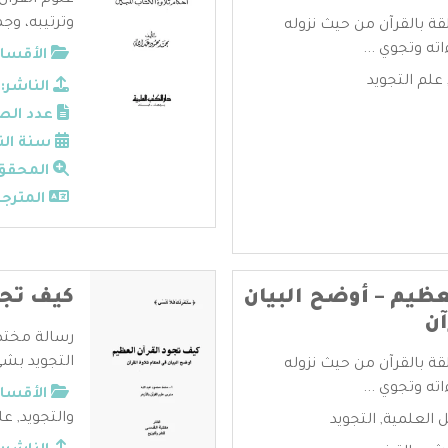
علوم القرآن
وترتيبه، وجم
قة بالقرآن من حيث نزوله
ته وتجوي ...
الأقسام
علم التجويد
الناشر:
عدد الص
سنة الن
المحقق
المترجم
عظيم – أوضح البيان
كيف تجو
آن
رسالة مختصر
التجويد بشيء
قة بالقرآن من حيث نزوله
ته وتجوي ...
الأقسام
والتجويد
,
عل
ل العلمية
,
التجويد