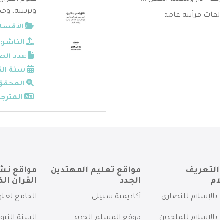
 - دار ومكتبة الهلال ...
علوم القرآن
وترتيبه، وجم
فات قرآنية عامة
الأقسام
الناشر:
عدد الص
سنة الن
المحقق
المترجم
التعريف
مواقع تعليم المهتدين
مواقع نش
ام
الجدد
القرآن الك
بالإسلام للنصارى
أكاديمية سبيلي
الجامع لعلو
بالإسلام للملحدين
موقع المسلم الجديد
السنة النبو