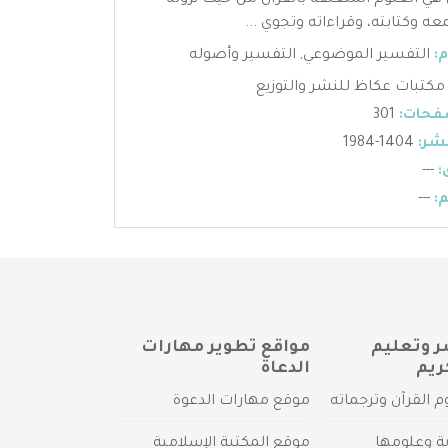
 هي العلوم المتعلقة بالقرآن من حيث نزوله
عه وكتابته، وقراءاته وتجوي ...
:
التفسير الموضوعي
,
التفسير وأصوله
مكتبات عكاظ للنشر والتوزيع
فحات:
301
شر:
1404-1984
:
---
:
---
ر وتعليم
مواقع تطوير مهارات
ريم
الدعاة
م القرآن وترجماته
موقع مهارات الدعوة
ية وعلومها
موقع المكتبة الإسلامية