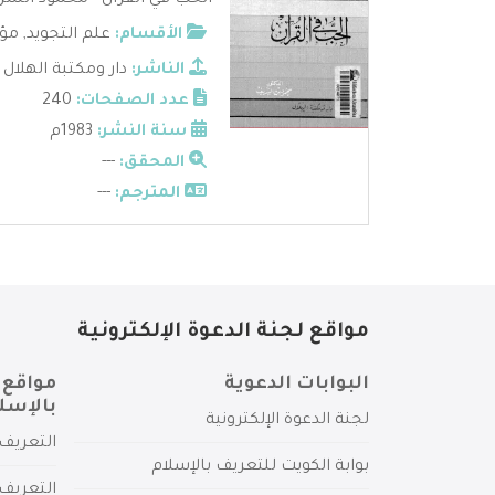
الحب في القرآن - محمود الشريف
الأقسام:
علم التجويد
,
مؤل
الناشر:
دار ومكتبة الهلال
عدد الصفحات:
240
سنة النشر:
1983م
المحقق:
---
المترجم:
---
مواقع لجنة الدعوة الإلكترونية
البوابات الدعوية
مواقع 
بالإسل
لجنة الدعوة الإلكترونية
التعريف 
بوابة الكويت للتعريف بالإسلام
التعريف 