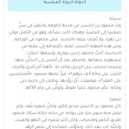
الدولة الدولة العباسية
سيرته
ولِدَ محمود بن الحسن في مدينة الكوفة، وانتقل في سنٍّ
صغيرة إلى البصرة، وهناك كانت نشأته، وهو في الأصل مولى
بني زهرة، ولا يُعرَف عرقه بالتحديد. عمل محمود في الوراقة،
ومن هذه المهنة اكتسب لقبه، بالإضافة إلى عمله في
النخاسة. أحبَّ محمود إحدى جواريه، واسمها "سَكَن"،
مشهورة بجمالها، واضطر بعد أن أفلس إلى التخلِّي عنها،
وعندما شارفت على الرحيل قالت له: «أهذا آخر أمري وأمرك،
اخترت علي مائة ألف درهم؟»، فردَّ عليها محمود: «أفتجلسين
على الفقر؟»، فوافقت، ثُمَّ تزوَّجها، وظلت إلى جانبه حتى
وفاته. عمَّر محمود عمراً طويلاً، وتُوفِّي في عام 230هـ.
شعره
كان محمود بن الحسن شاعر مُكثِر، ولكنَّ شعره فُقِد، ولم
يصل منه سوى جزء من ديوانه. في بداية حياته سلك محمود
طريق الخمر والانحراف، وكان أكثر شعره في اللهو والعبث،
ولكنَّه تاب بعد ذلك، وتحوَّلت قصائده إلى شعر الزهد