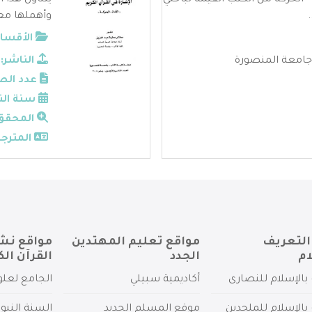
ة - الحركة من الكتب القيمة لباحثي
يتناول هذا ا
وأهملها مع
الأقسام
 جامعة المنصورة
الناشر:
عدد الص
سنة الن
المحقق
المترجم
التعريف
مواقع تعليم المهتدين
مواقع نش
ام
الجدد
القرآن الك
بالإسلام للنصارى
أكاديمية سبيلي
الجامع لعلو
بالإسلام للملحدين
موقع المسلم الجديد
السنة النبو