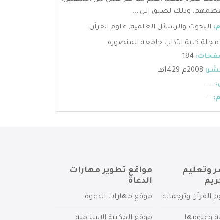
لبحث فكرة بلاغية اهتم بها نفر قليل من البلاغيين،
ظمهم، وذلك لضيق الن ...
:
البحوث والرسائل العلمية
,
علوم القرآن
مجلة كلية الآداب جامعة المنصورة
فحات:
184
شر:
2008م 1429هـ
:
---
:
---
ر وتعليم
مواقع تطوير مهارات
ريم
الدعاة
م القرآن وترجماته
موقع مهارات الدعوة
ية وعلومها
موقع المكتبة الإسلامية