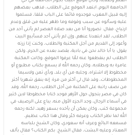
العلم وطلابه، وكان موقع البيت بجوار الجامعة في حي
الجامعة اليوم، ابتعد الموقع على الطلاب، فذهب بعضهم
إليه قبيل المغرب فوجدوه قائما على الباب قلقا، فسلموا
عليه وسألوه عن سبب وقوفه وما ظهر عليه من قلق وعدم
ارتياح، فقال: تصوروا أنا من بعد صلاة العصر لم يأتني أحد من
الطلاب، لقد ابتعدنا عنهم، وإن لم يأتني أحد فسأبيع البيت
وأعود إلى القديم من أجل المكتبة والطلاب، وكنت إذا زرته
يقول: يا أبا خالد نحن في بادية، يقصد بعده عن الحرم، ولكن
الطلاب لم ينقطعوا عنه لمّا عرفوا الموقع، وكانت المكتبة
عامرة به وبطلابه، وكان رحمه الله لا يسمع بكتاب مطبوع أو
مخطوط إلا اشتراه، وجلبه من أي بلد، وبأي ثمن ولاسيما
المخطوطات، وقد قال لي أكثر من مرة: إنه ينفق شهريا أكثر
من نصف راتبه على المكتبة من أجل الطلاب، رحمه الله، وقد
كان في مصر يتجول حول الأزهر فوجد كتابا مخطوطا لابن كثير
في أسماء الرجال، وجد الجزء الأول منه، يباع على الرصيف في
مجموعة كتب، وكان يمكن أن يأخده بسعر زهيد، لكنه رحمه
الله لما نظر الكتاب وعرفه كبّر وقال هذا كتاب عظيم،
فسمعه البائع وعرف أنه سعودي، وكان الشيخ بلباسه
المعتاد وعليه البشت، فقال الشيخ: بكم الكتاب؟ فقال بألف