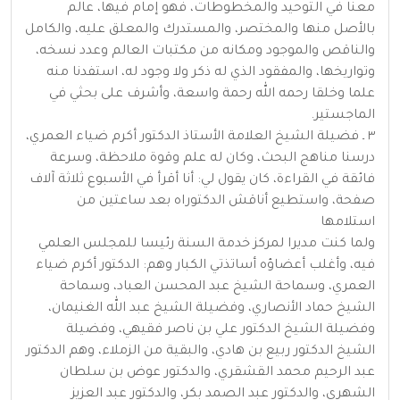
معنا في التوحيد والمخطوطات، فهو إمام فيها، عالم
بالأصل منها والمختصر، والمستدرك والمعلق عليه، والكامل
والناقص والموجود ومكانه من مكتبات العالم وعدد نسخه،
وتواريخها، والمفقود الذي له ذكر ولا وجود له، استفدنا منه
علما وخلقا رحمه الله رحمة واسعة، وأشرف على بحثي في
الماجستير.
٣ ـ فضيلة الشيخ العلامة الأستاذ الدكتور أكرم ضياء العمري،
درسنا مناهج البحث، وكان له علم وقوة ملاحظة، وسرعة
فائقة في القراءة، كان يقول لي: أنا أقرأ في الأسبوع ثلاثة آلاف
صفحة، واستطيع أناقش الدكتوراه بعد ساعتين من
استلامها
ولما كنت مديرا لمركز خدمة السنة رئيسا للمجلس العلمي
فيه، وأغلب أعضاؤه أساتذتي الكبار وهم: الدكتور أكرم ضياء
العمري، وسماحة الشيخ عبد المحسن العباد، وسماحة
الشيخ حماد الأنصاري، وفضيلة الشيخ عبد الله الغنيمان،
وفضيلة الشيخ الدكتور علي بن ناصر فقيهي، وفضيلة
الشيخ الدكتور ربيع بن هادي، والبقية من الزملاء، وهم الدكتور
عبد الرحيم محمد القشقري، والدكتور عوض بن سلطان
الشهري، والدكتور عبد الصمد بكر، والدكتور عبد العزيز