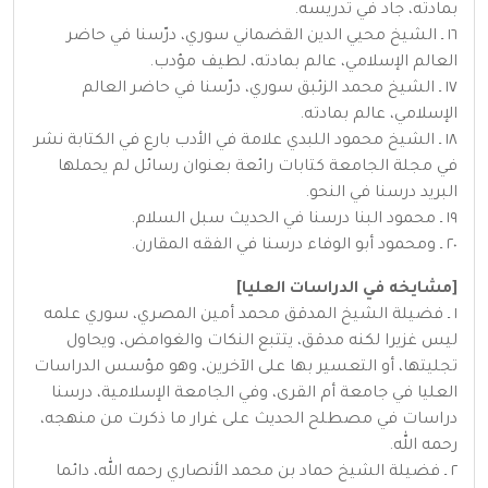
بمادته، جاد في تدريسه.
١٦ ـ الشيخ محيي الدين القضماني سوري، درّسنا في حاضر
العالم الإسلامي، عالم بمادته، لطيف مؤدب.
١٧ ـ الشيخ محمد الزئبق سوري، درّسنا في حاضر العالم
الإسلامي، عالم بمادته.
١٨ ـ الشيخ محمود اللبدي علامة في الأدب بارع في الكتابة نشر
في مجلة الجامعة كتابات رائعة بعنوان رسائل لم يحملها
البريد درسنا في النحو.
١٩ ـ محمود البنا درسنا في الحديث سبل السلام.
٢٠ ـ ومحمود أبو الوفاء درسنا في الفقه المقارن.
[مشايخه في الدراسات العليا]
١ ـ فضيلة الشيخ المدقق محمد أمين المصري، سوري علمه
ليس غزيرا لكنه مدقق، يتتبع النكات والغوامض، ويحاول
تجليتها، أو التعسير بها على الآخرين، وهو مؤسس الدراسات
العليا في جامعة أم القرى، وفي الجامعة الإسلامية، درسنا
دراسات في مصطلح الحديث على غرار ما ذكرت من منهجه،
رحمه الله.
٢ ـ فضيلة الشيخ حماد بن محمد الأنصاري رحمه الله، دائما