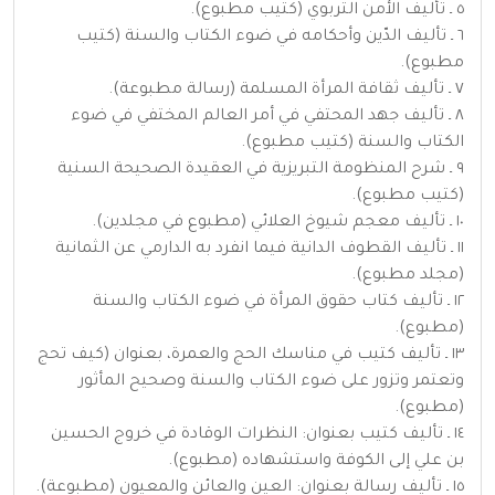
٥ ـ تأليف الأمن التربوي (كتيب مطبوع).
٦ ـ تأليف الدّين وأحكامه في ضوء الكتاب والسنة (كتيب
مطبوع).
٧ ـ تأليف ثقافة المرأة المسلمة (رسالة مطبوعة).
٨ ـ تأليف جهد المحتفي في أمر العالم المختفي في ضوء
الكتاب والسنة (كتيب مطبوع).
٩ ـ شرح المنظومة التبريزية في العقيدة الصحيحة السنية
(كتيب مطبوع).
١٠ ـ تأليف معجم شيوخ العلائي (مطبوع في مجلدين).
١١ ـ تأليف القطوف الدانية فيما انفرد به الدارمي عن الثمانية
(مجلد مطبوع).
١٢ ـ تأليف كتاب حقوق المرأة في ضوء الكتاب والسنة
(مطبوع).
١٣ ـ تأليف كتيب في مناسك الحج والعمرة، بعنوان (كيف تحج
وتعتمر وتزور على ضوء الكتاب والسنة وصحيح المأثور
(مطبوع).
١٤ ـ تأليف كتيب بعنوان: النظرات الوقادة في خروج الحسين
بن علي إلى الكوفة واستشهاده (مطبوع).
١٥ ـ تأليف رسالة بعنوان: العين والعائن والمعيون (مطبوعة).