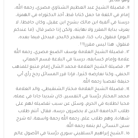
وهو شاعر.
١١ ـ فضيلة الشيخ عبد العظيم الشناوي مصري، رحمه الله،
إمام في اللغة ما حمل كتابا قط، أخذ الدكتوراه في الهمزة،
درسنا في ألفية ابن مالك بشرح ابن عقيل، وكان حافظا، لا
يعرف بداية المقرر ولا نهايته، ولكن إذا حضر قال: (ما عندكم
اليوم) فنقول باب كذا، فينفجر كالبحر، فيدخل فيما بعده،
فنقول: هذا ليس مقررا! ! .
١٢ ـ فضيلة الشيخ العلامة يوسف الضبع مصري، رحمه الله
علامة وإمام كسابقه، درسنا في البلاغة قسم المعاني.
١٣ ـ فضيلة الشيخ العلامة محمد الشال إمام متبع للمذهب
الحنفي، وكنا نعارضه كثيرا، فإذا قرر المسائل رجح رأي أبي
حنيفة تعصبا رحمه الله.
١٤ ـ فضيلة الشيخ العلامة مختار الشنقيطي، والد العلامة
محمد المختار درّسنا في التفسير، كان شديدا جادا في عمله،
محبا لطلابه في الحرم، وسئل عن سبب تفضيله لهم على
طلاب الجامعة الذين لا يحضرون درسه، فقال: أنتم طلاب
شهادة، وهم طلاب علم، رحمه الله رحمة واسعة، له شرح
سنن النسائي لم يتمه رحمه الله.
١٥ ـ الشيخ إبراهيم السلقيني سوري درّسنا في الأصول عالم