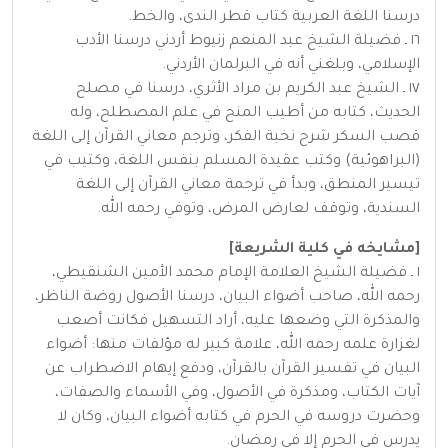
درسنا اللغة العربية كتاب قطر الندى، والخط.
١٦ ـ فضيلة الشيخ عبد المنعم زنيوط أردني درسنا الأدب
الإسلامي، وبلغني أنه في البرلمان الأردني.
١٧ ـ الشيخ عبد الكريم بن مراد الأثري، درسنا في مصلح
الحديث، كتابه من أطيب المنح في علم المصطلح، وله
قصب السكر شرح نخبة الفكر، وترجم معاني القرآن إلى اللغة
(البراهوئية) وكتب عقيدة المسلم بنفس اللغة، وكتيب في
تيسير المنطق، وبدأ في ترجمة معاني القرآن إلى اللغة
السندية، وتوقف لعارض المرض، وتوفي رحمه الله.
[مشايخه في كلية الشريعة]
١ ـ فضيلة الشيخ العلامة الإمام محمد الأمين الشنقيطي،
رحمه الله، صاحب أضواء البيان، درسنا الأصول روضة الناظر،
والمذكرة التي وضعها عليه، أراد التسهيل فكانت أصعب
لغزارة علمه رحمه الله، علامة كبير له مؤلفات منها: أضواء
البيان في تفسير القرآن بالقرآن، ودفع إيهام الاضطراب عن
آيات الكتاب، ومذكرة في الأصول، وفي الأسماء والصفات،
وحضرت دروسه في الحرم في كتابه أضواء البيان، وكان لا
يدرس في الحرم إلا في رمضان.