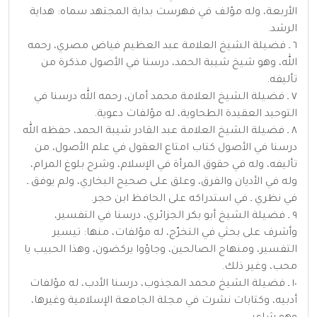
الأربعة، وله مؤلف في فهرست بداية المجتهد سماه: هداية
الرشد.
٦ ـ فضيلة الشيخ العلامة عبد العظيم فياض مصري، رحمه
الله، وهو شيخ شيبة الحمد، درسنا في الأصول مذكرة من
تأليفه.
٧ ـ فضيلة الشيخ العلامة محمد أمان، رحمه الله درسنا في
التوحيد العقيدة الطحاوية، له مؤلفات دعوية.
٨ ـ فضيلة الشيخ العلامة عبد القادر شيبة الحمد، حفظه الله
درسنا في الأصول كتاب امتاع العقول في علم الأصول، من
تأليفه، وله في حقوق المرأة في الإسلام، وشرح بلوغ المرام،
وله في الأديان والفرق، وعلق على صحيح البخاري، ولم يوفق ـ
في نظري ـ في استدراكه على الحافظ ابن حجر.
٩ ـ فضيلة الشيخ أبو بكر الجزائري، درسنا في التفسير،
وأشرف على بحثي في التخرّج، له مؤلفات، منها: تيسير
التفسير، ومنهاج الصالحين، وجاؤوا يركضون، وهذا الحبيب يا
محب، وغير ذلك.
١٠ ـ فضيلة الشيخ محمد المجذوب، درسنا الأدب، له مؤلفات
أدبيه، وكتابات نشرت في مجلة الجامعة الإسلامية وغيرها،