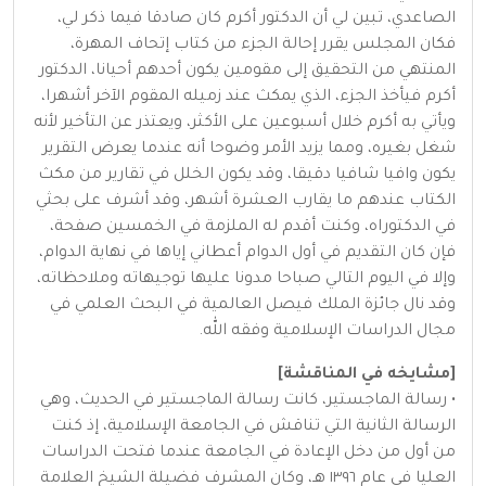
الصاعدي، تبين لي أن الدكتور أكرم كان صادقا فيما ذكر لي،
فكان المجلس يقرر إحالة الجزء من كتاب إتحاف المهرة،
المنتهي من التحقيق إلى مقومين يكون أحدهم أحيانا، الدكتور
أكرم فيأخذ الجزء، الذي يمكث عند زميله المقوم الآخر أشهرا،
ويأتي به أكرم خلال أسبوعين على الأكثر، ويعتذر عن التأخير لأنه
شغل بغيره، ومما يزيد الأمر وضوحا أنه عندما يعرض التقرير
يكون وافيا شافيا دقيقا، وقد يكون الخلل في تقارير من مكث
الكتاب عندهم ما يقارب العشرة أشهر، وقد أشرف على بحثي
في الدكتوراه، وكنت أقدم له الملزمة في الخمسين صفحة،
فإن كان التقديم في أول الدوام أعطاني إياها في نهاية الدوام،
وإلا في اليوم التالي صباحا مدونا عليها توجيهاته وملاحظاته،
وقد نال جائزة الملك فيصل العالمية في البحث العلمي في
مجال الدراسات الإسلامية وفقه الله.
[مشايخه في المناقشة]
• رسالة الماجستير، كانت رسالة الماجستير في الحديث، وهي
الرسالة الثانية التي تناقش في الجامعة الإسلامية، إذ كنت
من أول من دخل الإعادة في الجامعة عندما فتحت الدراسات
العليا في عام ١٣٩٦ هـ، وكان المشرف فضيلة الشيخ العلامة