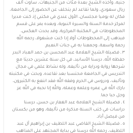
جنيه، وأخذه الشيخ بعدة مئات من الجنيهات، ساوت ألف
ريال سعودي، ولما تقاعد لم يتخلف عن الحضور إلى الجامعة،
فكان له يوميا مجلسان، الأول عندي في مكتبي إذ كنت مديرا
لمركز خدمة السنة والسيرة النبوية، وبعده يمر على قسم
المخطوطات في المكتبة المركزية، وقد يحدث العكس،
فيذهب إلى المخطوطات أولا إذا كنت مشغولا، رحمه الله
رحمة واسعة، وجمعنا به في جنات النعيم.
٣ ـ فضيلة الشيخ العلامة عبد المحسن بن حمد العباد البدر
حفظه الله، درسنا الأسانيد، في كل سنة عشرين حديثا مع
شرحها رواية ودراية من تأليفه، وله نشاط علمي في مجال
التدريس في الجامعة محتسبا بعد تقاعده، وبحث في مكتبته
وتأليف، ودروس في الحرم وفقه الله فقد انتفع به الكثيرون،
بارك الله في عمره وعلمه وعمله، والله إنا نحبه في الله عز
وجل حبا جما.
٤ ـ فضيلة الشيخ العلامة عبد الغفار بن حسن، درسنا
دراسات في كتب السنة مذكرة من تأليفة، وهو من بكستان
من فيصل أباد.
٥ ـ فضيلة الشيخ القاضي عبد اللطيف بن إبراهيم آل عبد
اللطيف، رحمه الله درسنا في بداية المجتهد على المذاهب