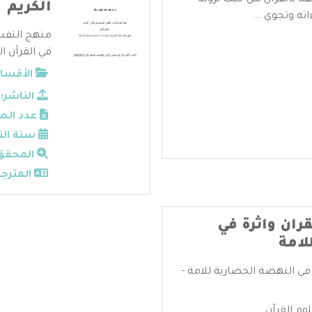
قة بالقرآن من حيث نزوله
الكريم
ته وتجوي ...
منهج التفسي
في القرآن ال
الأقسام
الناشر:
عدد الص
سنة الن
المحقق
المترجم
ران واثرة في
لامة
في النهضة الحضارية للامة -
وم القرآن