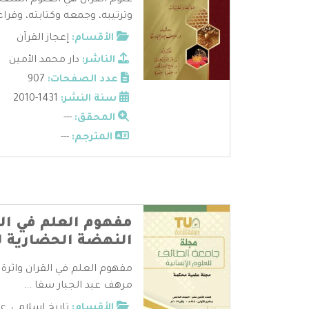
علوم القرآن هي العلوم المتعل
وترتيبه، وجمعه وكتابته، وقراءا
الأقسام:
إعجاز القرآن
الناشر:
دار محمد الأمين
عدد الصفحات:
907
سنة النشر:
1431-2010
المحقق:
---
المترجم:
---
مفهوم العلم في الق
النهضة الحضارية ل
مفهوم العلم في القران واثرة 
مرهف عبد الجبار سقا ...
الأقسام:
تاريخ إسلامي
,
عل