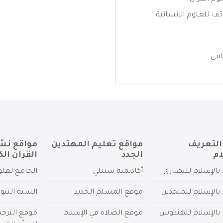
ف للعلوم الانسانية
امي
التعريف
مواقع تعليم المهتدين
مواقع نش
ام
الجدد
القرآن الك
بالإسلام للنصارى
أكاديمية سبيلي
الجامع لعلو
بالإسلام للملحدين
موقع المسلم الجديد
السنة النبو
 بالإسلام للهندوس
موقع الصلاة في الإسلام
موقع الترج