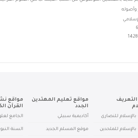
يم مذيلا بالتفصيل الموضوعي من الكتب القيمة لباحثي العلوم القرآنية
 وأصوله
لإسلامي
التعريف
مواقع تعليم المهتدين
مواقع نش
ام
الجدد
القرآن الك
بالإسلام للنصارى
أكاديمية سبيلي
الجامع لعلو
بالإسلام للملحدين
موقع المسلم الجديد
السنة النبو