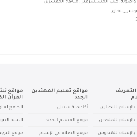
 وأصوله
,
كتب المستشرقين
,
مناهج المفسرين
يونس_بنغازي
التعريف
مواقع تعليم المهتدين
مواقع نش
ام
الجدد
القرآن الك
بالإسلام للنصارى
أكاديمية سبيلي
الجامع لعلو
بالإسلام للملحدين
موقع المسلم الجديد
السنة النبو
 بالإسلام للهندوس
موقع الصلاة في الإسلام
موقع الترج