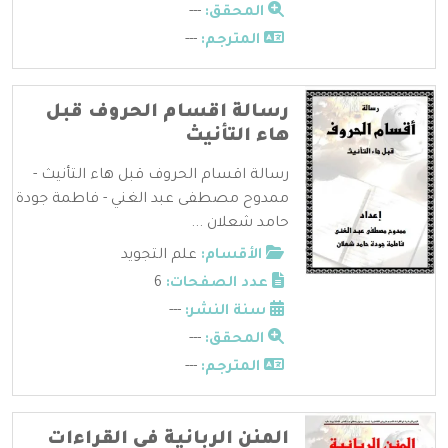
المحقق:
---
المترجم:
---
رسالة اقسام الحروف قبل
هاء التأنيث
رسالة اقسام الحروف قبل هاء التأنيث -
ممدوح مصطفى عبد الغني - فاطمة جودة
حامد شعلان ...
الأقسام:
علم التجويد
عدد الصفحات:
6
سنة النشر:
---
المحقق:
---
المترجم:
---
المنن الربانية فى القراءات