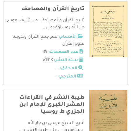
تاريخ القرآن والمصاحف
تاريخ القرآن والمصاحف -من تأليف- موسى
جار الله روستوفدوني ...
الأقسام:
علم جمع القرآن وتدوينه
,
علوم القرآن
عدد الصفحات:
39
سنة النشر:
1313ه
المحقق:
---
المترجم:
---
طيبة النشر في القراءات
العشر الكبرى للإمام ابن
الجزري ط روسيا
شرح الشيخ موسى بن جار الله
روستوفدوني ، على طيبة النشر في