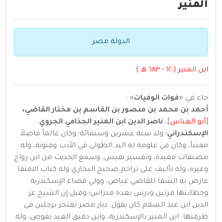
المنير
الدولة مصر
ابن المنير (٦٢٠ - ٦٨٣ هـ )
جاء في «
فوات الوفيات
» :
أحمد بن محمد بن منصور بن القاسم بن مختار القاضي،
[
أبو العباس
]،
ناصر الدين ابن المنير الجذامي الجروي
الإسكندراني
؛ ولد سنة عشرين وستمائة؛ وكان عالماً فاضلاً
مفنناً، وكان في علومه له اليد الطولى في الأدب وفنونه، وله
مصنفات مفيدة، وتفسير نفيس، وسمع الحديث من ابن رواج
وغيره، وله تأليف على تراجم صحيح البخاري وله كتاب الاقتفا
عارض به الشفا للقاضي عياض، وولي قضاء الإسكندرية
وخطابتها مرتين ودرس بعدة مدراس؛ وقيل إن الشيخ عز
الدين ابن عبد السلام كان يقول: ديار مصر تفتخر برجلين في
طرفيها: ابن المنير بالإسكندرية، وابن دقيق العيد بقوص، وله