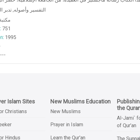
تدبر ا
,
التفسير وأصوله
مكتبة
:
751
n:
1995
-
---
er Islam Sites
New Muslims Education
Publishi
the Qura
or Christians
New Muslims
Al-Jami` f
Seeker
Prayer in Islam
of Qur’an
or Hindus
Learn the Qur'an
The Sunnah