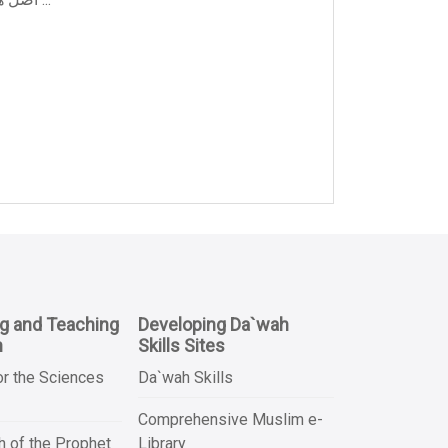
ng and Teaching
Developing Da`wah
n
Skills Sites
or the Sciences
Da`wah Skills
Comprehensive Muslim e-
 of the Prophet
Library