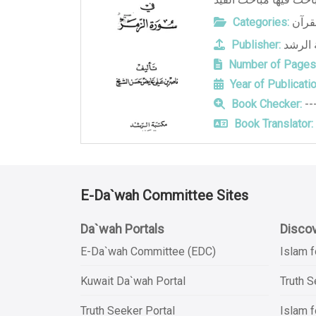
Categories:
لقرآن
Publisher:
 الرشد
Number of Pages
Year of Publicatio
Book Checker:
--
Book Translator:
E-Da`wah Committee Sites
Da`wah Portals
Discov
E-Da`wah Committee (EDC)
Islam f
Kuwait Da`wah Portal
Truth 
Truth Seeker Portal
Islam f