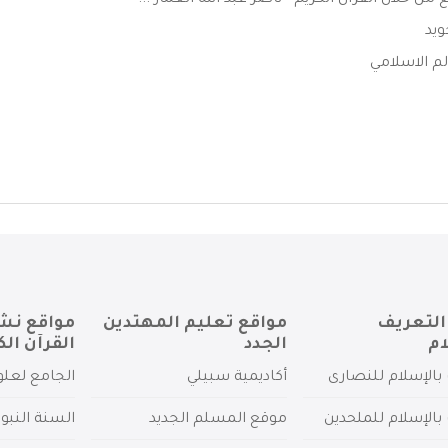
من خلال القران الكريم - ناصر عبد الله العمار ...
ويد
لم الاسلامي
التعريف
مواقع تعليم المهتدين
مواقع نش
ام
الجدد
القرآن الك
بالإسلام للنصارى
أكاديمية سبيلي
الجامع لعلو
بالإسلام للملحدين
موقع المسلم الجديد
السنة النبو