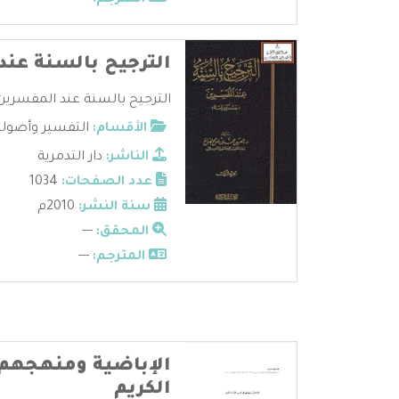
المترجم:
---
الترجيح بالسنة عن
الترجيح بالسنة عند المفسرين -
الأقسام:
التفسير وأصوله
الناشر:
دار التدمرية
عدد الصفحات:
1034
سنة النشر:
2010م
المحقق:
---
المترجم:
---
الإباضية ومنهجهم 
الكريم