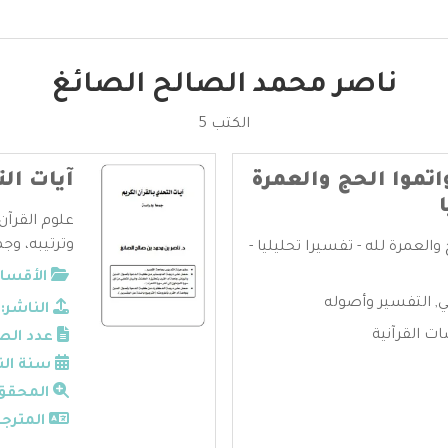
ناصر محمد الصالح الصائغ
الكتب 5
اتموا الحج والعمرة
آيات الت
علوم القرآن
وترتيبه، وجم
والعمرة لله - تفسيرا تحليليا -
الأقسام
ي
,
التفسير وأصوله
الناشر:
ات القرآنية
عدد الص
سنة الن
المحقق
المترجم