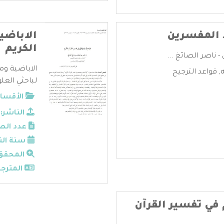
د المفسرين
الاباضي
الكريم
 ناصر الصائغ ...
الاباضية وم
,
قواعد الترجيح
لباحثي العلو
الأقسام
الناشر:
عدد الص
سنة الن
المحقق
المترجم
في تفسير القرآن