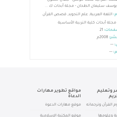
القصة القرآنية قصة موسى - نبهان حسون
يوسف سليمان الطحان - مجلة أبحاث ك ...
:
اللغة العربية
,
علم التجويد
,
قصص القرآن
مجلة أبحاث كلية التربية الأساسية
فحات:
21
شر:
2008م
:
---
:
---
ر وتعليم
مواقع تطوير مهارات
ريم
الدعاة
م القرآن وترجماته
موقع مهارات الدعوة
ية وعلومها
موقع المكتبة الإسلامية