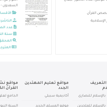
موسى أعداد الدكتور -نبهان
الحوار في 
السعدون - 
صص القرآن
الأقسام
الإسلامية
الناشر:
عدد الص
سنة الن
المحقق
المترجم
التعريف
مواقع تعليم المهتدين
مواقع نش
ام
الجدد
القرآن الك
بالإسلام للنصارى
أكاديمية سبيلي
الجامع لعلو
بالإسلام للملحدين
موقع المسلم الجديد
السنة النبو