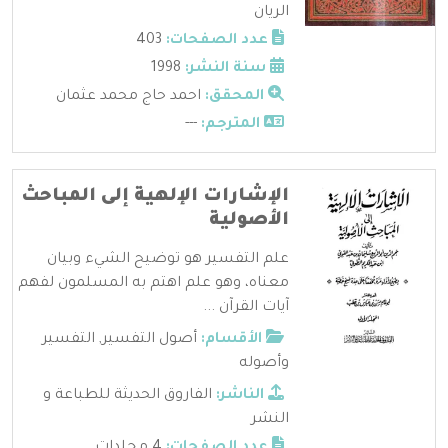
الريان
عدد الصفحات:
403
سنة النشر:
1998
المحقق:
احمد حاج محمد عثمان
المترجم:
---
الإشارات الإلهية إلى المباحث
الأصولية
علم التفسير هو توضيح الشيء وبيان
معناه، وهو علم اهتم به المسلمون لفهم
آيات القرآن ...
الأقسام:
أصول التفسير
,
التفسير
وأصوله
الناشر:
الفاروق الحديثة للطباعة و
النشر
عدد الصفحات:
4 مجلدات