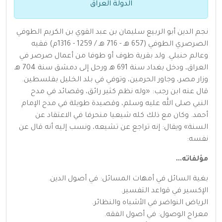
الدولة العراق
نجم الدين أبو الربيع سليمان بن عبد القوي بن الكريم الطوفي
الصرصري الطوفي (657 هـ - 716 هـ / 1259 - 1316م) فقيه
وعالم حنبلي. ولد بقرية طوف أو طوفا من أعمال صرصر في
العراق، ودخل بغداد سنة 691 هـ ورحل إلى دمشق سنة 704 هـ
وزار مصر، وجاور الحرمين، وتوفي في بلد الخليل بفلسطين.
قال عنه ابن رجب: «وله نظم كثير رائق، وقصائد في مدح
النبي صلى الله عليه وسلم، وقصيدة طويلة في مدح الإمام
أحمد. وكان مع ذلك كله شيعيا منحرفا في الاعتقاد عن
السنة» ويقال: إنه تراجع عن تشيعه، ونسب إليه أنه قال عن
نفسه:
مؤلفاته...
بغية السائل في أمهات المسائل: في أصول الدين.
الإكسير في قواعد التفسير.
الرياض النواضر في الأشباه والنظائر.
معراج الوصول: في أصول الفقه.