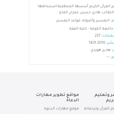
 القرآن الكريم أسسها المنطقية-استنباطها-
لطالب هادي حسين عمران الفائ ...
:
التفسير وأصوله
,
قواعد التفسير
جامعة الكوفة - كلية الفقه
فحات:
237
شر:
2010-1431
:
هادي هويدي
:
---
ر وتعليم
مواقع تطوير مهارات
ريم
الدعاة
م القرآن وترجماته
موقع مهارات الدعوة