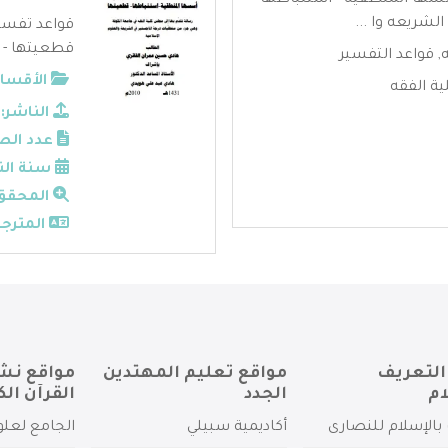
سسها المنطقيه - استنباطها -
شريعه وا ...
قواعد تفسير
قطعيتها - ا
,
قواعد التفسير
الأقسام
ية الفقه
الناشر:
عدد الص
سنة الن
المحقق
المترجم
التعريف
مواقع تعليم المهتدين
مواقع نش
ام
الجدد
القرآن الك
بالإسلام للنصارى
أكاديمية سبيلي
الجامع لعلو