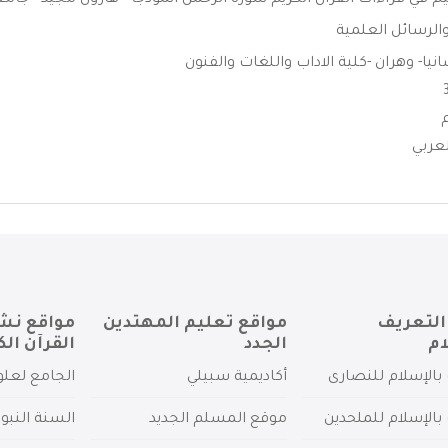
 في قراءات القرآن الكريم سورة الرحمن انموذجا - هارون مجيد - جامعة 
الرسائل العلمية
يا- وهران -كلية الاداب واللغات والفنون
عربي
التعريف
مواقع تعليم المهتدين
مواقع نش
ام
الجدد
القرآن الك
بالإسلام للنصارى
أكاديمية سبيلي
الجامع لعلو
بالإسلام للملحدين
موقع المسلم الجديد
السنة النبو