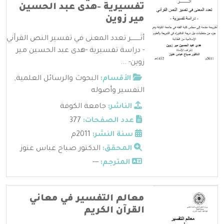
تفسيرية -هدى عبد الحسين
مير زوين
أثـــــــــر تعدد المعنى في تفسير النص القرآني
- دراسة تفسيرية -هدى عبد الحسين مير
زوين- ...
الأقسام:
البحوث والرسائل العلمية
,
التفسير وأصوله
الناشر:
جامعة الكوفة
عدد الصفحات:
377
سنة النشر:
2011م
المحقق:
الدكتور صباح عباس عنوز
المترجم:
---
معالم التفسير في معاني
القرآن الكريم