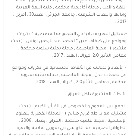
– أوجه التباين في الصيغ الصرفية : ( بحث منشور ) , مجلة
اللغة والأدب , مجلة أكاديمية محكمة , كلية اللغة العربية
وآدابها واللغات الشرقية , جامعة الجزائر , العدد30 , أفريل ,
2017 .
-تشكيل المفردة بنائيا في المجموعة القصصية ” ذكريات
ومواجع على ضفاف عدن ” لمحمد عبد الرحمن يونس : ( بحث
منشور ) , مجلة العاصمة , مجلة بحثية سنوية محكمة ,
معامل التأثير 2:0, كيرالا , الهند , 2017 .
– الأبعاد والدلالات في الألفاظ الجنسانية في ذكريات ومواجع
عل ىضفاف عدن , مجلة العاصمة , مجلة بحثية سنوية
محكمة , معامل التأثير2:0 , كيرالا , الهند , 2018 .
الأبحاث المنشورة داخل العراق
الجمع بين العموم والخصوص في القرآن الكريم : ( بحث
مشترك مع د. طه فريح صالح ) , المجلة القطرية للعلوم
الإسلامية , مجلة علمية محكمة , العراق , بغداد , 2006 .
الظواهر الصرفية عند الكواشي في سورتي لفاتحة والبقرة :