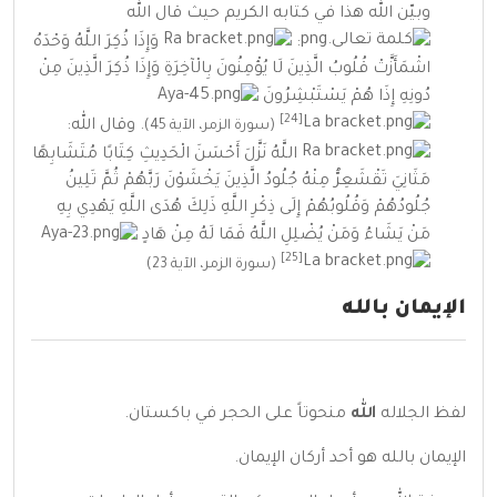
وبيّن الله هذا في كتابه الكريم حيث قال
الله
:
وَإِذَا ذُكِرَ اللَّهُ وَحْدَهُ
اشْمَأَزَّتْ قُلُوبُ الَّذِينَ لَا يُؤْمِنُونَ بِالْآخِرَةِ وَإِذَا ذُكِرَ الَّذِينَ مِنْ
دُونِهِ إِذَا هُمْ يَسْتَبْشِرُونَ
[24]
. وقال الله:
(
سورة الزمر
،
الآية
45)
اللَّهُ نَزَّلَ أَحْسَنَ الْحَدِيثِ كِتَابًا مُتَشَابِهًا
مَثَانِيَ تَقْشَعِرُّ مِنْهُ جُلُودُ الَّذِينَ يَخْشَوْنَ رَبَّهُمْ ثُمَّ تَلِينُ
جُلُودُهُمْ وَقُلُوبُهُمْ إِلَى ذِكْرِ اللَّهِ ذَلِكَ هُدَى اللَّهِ يَهْدِي بِهِ
مَنْ يَشَاءُ وَمَنْ يُضْلِلِ اللَّهُ فَمَا لَهُ مِنْ هَادٍ
[25]
(
سورة الزمر
،
الآية
23)
الإيمان بالله
لفظ الجلاله
الله
منحوتاً على الحجر في
باكستان
.
الإيمان
بالله هو أحد
أركان الإيمان
.