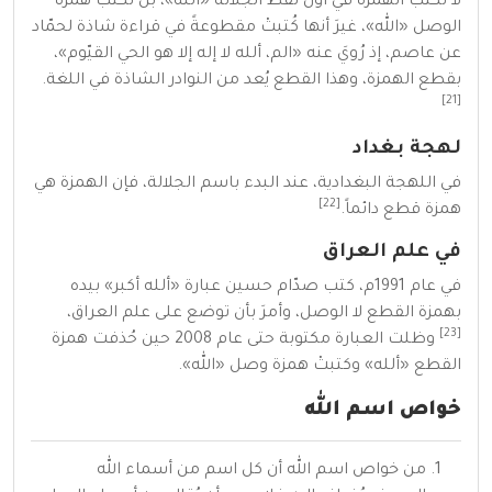
لا تُكتب الهمزة في أول لفظ الجلالة «ألله»، بل تُكتب همزة
الوصل «الله»، غيرَ أنها كُتبتْ مقطوعةً في
قراءة شاذة
لحمّاد
عن
عاصم
، إذ رُويَ عنه «الم، ألله لا إله إلا هو الحي القيّوم»،
بقطع الهمزة، وهذا القطع يُعد من النوادر
الشاذة في اللغة
.
[21]
لهجة بغداد
في اللهجة البغدادية
، عند البدء باسم الجلالة، فإن الهمزة هي
[22]
همزة قطع دائماً.
في علم العراق
في عام
1991م
، كتب
صدّام حسين
عبارة «ألله أكبر» بيده
بهمزة القطع لا الوصل، وأمرَ بأن توضع على
علم العراق
،
[23]
وظلت العبارة مكتوبة حتى عام
2008
حين حُذفت همزة
القطع «ألله» وكتبتْ همزة وصل «الله».
خواص اسم الله
من خواص اسم الله أن كل اسم من
أسماء الله