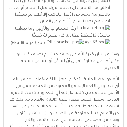
بينها وبين غيرها من الكلمات. ولم يَرد ما يُفيد أنّ أحدًا
أطلق هذا الاسم على نفسه سواء قبل الإسلام أو بعده،
بالرغم من وجود من ادّعوا الإلوهية إلا أنهم لم يسمّوا
[14]
أنفسهم بهذا الاسم.
جاء في القرآن
رَبُّ السَّمَاوَاتِ وَالْأَرْضِ وَمَا بَيْنَهُمَا
فَاعْبُدْهُ وَاصْطَبِرْ لِعِبَادَتِهِ هَلْ تَعْلَمُ لَهُ سَمِيًّا
[15]
(
سورة مريم
،
الآية
65).
وهذا من بيان قدرة الله على خلقه حيث لم يصرف قلب أو
عقل أحد من مخلوقاته إلى أنْ يُسمَّى أو يتسمى باسمه
العظيم.
الله هو لفظ الجلالة الأعظم، وأهل اللغة يقولون هو من ألِه
أي عَبَد. وفي اللغة الإله هو المعبود، من العبادة. فهي في
الأصل مشتقة من كلمة «الإله» أي المعبود فحُذفت الهمزة
التي في وسط الكلمة فصار عندنا «الله». والَّذي يرجح ذلك هو
استعمالات كلمة «الله». حيث أنّ استعمالاتها تدل على أنها
من الأعلام غير الممنوعة من الصرف والتي لا تقبل التنوين
وهذه من خصائص الأسماء التي تعرف بالألف واللام.