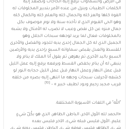
في
الأرض
والسماوات ترفع إليه الحاجات وتصعد إليه
الكلمات الطيبات وينزل من عنده الأمر بتدبير المخلوقات له
القوة كلها والعز كله والجمال كله والعلم كله والكمال كله
وهو الحي القيوم الذي لا تأخذه سنة ولا نوم موصوف بكل
جمال منزه عن كل نقص وعيب لا تضرب له الأمثال ولا يشبه
بالمخلوقات فعال لما يريد لوجهه سبحات الجلال وهو
الجميل الذي له كل الجمال إحدى يديه للجود والفضل والأخرى
للقسط والعدل يقبض سماواته السبع بإحدى يديه والأرضين
السبع باليد الأخرى ثم يهزهن ثم يقول أنا
الملك
لا ينام ولا
ينبغي له أن ينام يخفض القسط ويرفعه يرفع إليه عمل الليل
قبل عمل النهار وعمل النهار قبل عمل الليل حجابه النور لو
كشفه لأحرقت سبحات وجهه ما انتهى إليه بصره من خلقه
[10]
قريب مجيد رحيم ودود لطيف خبير » –
"الله" في اللغات الآسيوية المختلفة.
«الحمد لله
الأول
الآخر
،
الباطن
الظاهر
، الذي هو بكُلّ شيءٍ
عليم،
الأول
فليس قبله شيء،
الآخر
فليس بعده
شيء،
الظاهر
فليس فوقه شيء،
الباطن
فليس دونه شيء،