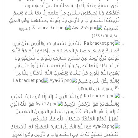
الَّذِي يَشْفَعُ عِنْدَهُ إِلَّا بِإِذْنِهِ يَعْلَمُ مَا بَيْنَ أَيْدِيهِمْ وَمَا
خَلْفَهُمْ وَلَا يُحِيطُونَ بِشَيْءٍ مِنْ عِلْمِهِ إِلَّا بِمَا شَاءَ وَسِعَ
كُرْسِيُّهُ السَّمَاوَاتِ وَالْأَرْضَ وَلَا يَئُودُهُ حِفْظُهُمَا وَهُوَ الْعَلِيُّ
[7]
الْعَظِيمُ
(
سورة
البقرة
،
الآية
255).
اللَّهُ نُورُ السَّمَاوَاتِ وَالْأَرْضِ مَثَلُ نُورِهِ
كَمِشْكَاةٍ فِيهَا مِصْبَاحٌ الْمِصْبَاحُ فِي زُجَاجَةٍ الزُّجَاجَةُ كَأَنَّهَا
كَوْكَبٌ دُرِّيٌّ يُوقَدُ مِنْ شَجَرَةٍ مُبَارَكَةٍ زَيْتُونَةٍ لَا شَرْقِيَّةٍ وَلَا
غَرْبِيَّةٍ يَكَادُ زَيْتُهَا يُضِيءُ وَلَوْ لَمْ تَمْسَسْهُ نَارٌ نُورٌ عَلَى نُورٍ
يَهْدِي اللَّهُ لِنُورِهِ مَنْ يَشَاءُ وَيَضْرِبُ اللَّهُ الْأَمْثَالَ لِلنَّاسِ
وَاللَّهُ بِكُلِّ شَيْءٍ عَلِيمٌ
[8]
(
سورة النور
،
الآية
35).
هُوَ اللَّهُ الَّذِي لَا إِلَهَ إِلَّا هُوَ عَالِمُ الْغَيْبِ
وَالشَّهَادَةِ هُوَ الرَّحْمَنُ الرَّحِيمُ
هُوَ اللَّهُ الَّذِي
لَا إِلَهَ إِلَّا هُوَ الْمَلِكُ الْقُدُّوسُ السَّلَامُ الْمُؤْمِنُ الْمُهَيْمِنُ
الْعَزِيزُ الْجَبَّارُ الْمُتَكَبِّرُ سُبْحَانَ اللَّهِ عَمَّا يُشْرِكُونَ
هُوَ اللَّهُ الْخَالِقُ الْبَارِئُ الْمُصَوِّرُ لَهُ الْأَسْمَاءُ
الْحُسْنَى يُسَبِّحُ لَهُ مَا فِي السَّمَاوَاتِ وَالْأَرْضِ وَهُوَ الْعَزِيزُ