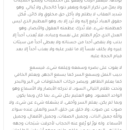
بولدها، فيغفر الزلات ويعفو عن الخطيئات ويمحو السيئات
ولا يملُ من تكرار
التوبة
ويغفر ذنوباً كالجبال ولا يُبالي. وهو
شديد العقاب لا يظلم ولا يأكل حق مخلوقٍ ولا كائن، فُكل
حقوق العباد تُرفع إليه ولا تُرد إلا به، وهو العظيم الذي ليس
كعظمته شيء، فلا تُدرك عظمته العقول والأبصار، وهو
العدل الذي حرّم
الظلم
على نفسه وعباده، فلا يُعذب أحداً إلا
بذنب ولا ينقص أحدا من حسناته ولا يعطي أحداً من سيئات
غيره ولا يكلف نفساً إلا ما تقدر عليه ولا يعذب أحداً إلا بعد
قيام الحجة عليه.
لا يفوت على بصره وسمعه وعِلمه شيء، فيسمع
دبيب
النمل
ويسمع السر كما يسمع الجهر، ويعلم الخافي
كما يعلم الظاهر. ويبصر حركات المخلوقات في البر والبحر
وتحت ظلام الليالي السود، لا تدركه الأبصار ولا الأسماع وهو
الواحد المعبود. وهو العليم بكل شيء، بما كان وبما يكون
وبما لم يكن، يعلم السر وأخفى، لا يشغله شيء عن شيء، ولا
صوت عن صوت، ولا خلق عن خلق، السر والعلن عنده سواء.
والله جميل الذات، وجميل الصفات، وجميل الأفعال، وجميل
الأسماء. وله نورٌ لو رُفع عنه الحجاب لأحرقت سَبَحات وجهه