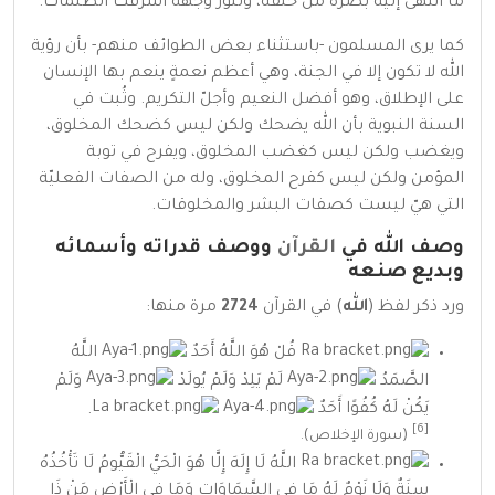
ما انتهى إليه بصره من خلقه، ولنور وجهه أشرقت الظلمات.
كما يرى
المسلمون
-باستثناء بعض الطوائف منهم- بأن رؤية
الله لا تكون إلا في
الجنة
، وهي أعظم نعمةٍ ينعم بها الإنسان
على الإطلاق، وهو أفضل النعيم وأجلّ التكريم. وثُبت في
السنة النبوية بأن الله يضحك ولكن ليس كضحك المخلوق،
ويغضب ولكن ليس كغضب المخلوق، ويفرح في توبة
المؤمن ولكن ليس كفرح المخلوق، وله من الصفات الفعليّة
التي هيّ ليست كصفات البشر والمخلوقات.
وصف الله في
القرآن
ووصف قدراته وأسمائه
وبديع صنعه
ورد ذكر لفظ (
الله
) في
القرآن
2724
مرة منها:
قُلْ هُوَ اللَّهُ أَحَدٌ
اللَّهُ
الصَّمَدُ
لَمْ يَلِدْ وَلَمْ يُولَدْ
وَلَمْ
يَكُنْ لَهُ كُفُوًا أَحَدٌ
.
[6]
(
سورة الإخلاص
).
اللَّهُ لَا إِلَهَ إِلَّا هُوَ الْحَيُّ الْقَيُّومُ لَا تَأْخُذُهُ
سِنَةٌ وَلَا نَوْمٌ لَهُ مَا فِي السَّمَاوَاتِ وَمَا فِي الْأَرْضِ مَنْ ذَا