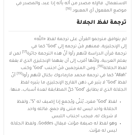
الاستعمال. فالإله مصدر من أله يأله إذا عبد، والمصدر في
[16]
موضع المفعول أي المعبود.
ترجمة لفظ الجلالة
لم يتوافق
مترجمو القرآن
على
ترجمة
لفظ «الله»
إلى
الإنجليزية
، فمنهم مَنْ ترجمه إلى "God" كما في
[17]
ترجمة
قرآن الدراسة
لأنهم رأوا أنّ هذه الترجمة
جائزة
لمن لا
يعلم
العربية
، ولأنّها أقرب إلى أن يفهما
الإنجليزي
الذي لا يفقه
[18]
لفظ الجلالة
، ومن المترجمين مَنْ اجتنب "God" وكتب
[19]
"Allah" كما في ترجمة
محمد مارمادوك بكتال
لأنهم رأوا
أنّ
لفظ "God" لا يثير في ذهن القارئ الإنجليزي ما يثيره لفظ
الجلالة الذي لا يطابق "God" كلَّ المطابقة لعدة أسباب، منها:
لفظ "God" مفرد،
يُثنّى
ويُجمع
إذا إضيف له "S"، ولفظ
الجلالة واحد ليس له مثنى ولا جمع، فالله واحد
لا
شريك
له، فيجب اجتناب اللبس.
وهو لفظ له صيغة مؤنث فيقال
Goddes
، ولفظ الجلالة
ليس له مؤنث.