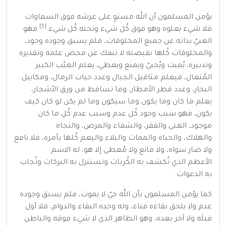
يؤمن المسلمون أن الله مستوٍ على عرشه فوق السماوات
[5]
فلا شيء يعلوه وهو فوق كُل شيء وتحته كُل شيء.
فهو
الغنيّ بذاته عن جميع المخلوقات، فلم يسبق وجوده وجود،
والمخلوقات كُلها بقبضته لا تنفك عن محض علمه وتقديره
وتدبيره، يُميت ويُحييّ ويمنع ويعطي، يعلم الغيّب الكبير
المُتعال، فيعلم مثاقيل الجبال وعدد حبات الرمال، ومكاييل
البحار، وعدد قطر الأمطار، وما تساقط من ورق الأشجار،
يعلم ما كان وما يكون وما سيكون وما لم يكن لو كان كيف
يكون، فهو سبب وجود كُل عدم وسبب عدم كُلِ ما كان
موجود، الغنى والفقر، والشفاء والمرض، والنجاة
والهلاك،
والحياة
والممات
والبلاء والنِعم كُلها بأمره، فلا نافع
ولا ضار سواه، ولا مانع ولا مُعطى إلا هو، له
الاسم
الأعظم
الذي تُكشف به الكُربات وتستنزل به البركات وتُجاب
به الدعوات.
كما يؤمن
المسلمون
بأن الله حيٌ لا يموت، فلم يسبق وجوده
عدم ولا يلحق بقاءه فناء، وله وحده البقاء والدوام، فلا أول
قبلَه ولا آخر بعده، وهو الظاهر الذي لا شيء فوقه والباطن