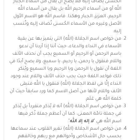
الحسنى
يُضاف إليه فلا يصح أن يُقال من أسماء الجبار
الله أو من أسماء الرحيم الله بل يقال من أسماء الله
الرحيم، العزيز، الجبار وهكذا. فاسم
الله
هو الاسم الأول
الأصل وغيره من الأسماء الحُسنى تُضاف إليه وتُنسب
إليه.
من خواص اسم الجلالة (
الله
) التي يتميز بها عن بقية
الأسماء في النداء والدعاء، حيث أننا إذا أردنا أن ندعو
باسم
الرحمن
أو
الرحيم
أو
السميع
يجب أن نحذف الألف
واللام فنقول يا رحمن، يا رحيم، يا سميع، ولا يصح أبدًا في
اللغة أن نقول يا الرحمن ويا الرحيم ويا السميع ويُنكر
ذلك قواعد اللغة حيث يجب حذف الألف واللام عند وجود
النداء إلَّا في لفظ الجلالة (
الله
) فنقول يا الله فتبقى
الألف واللام لأنها من أصل الاسم كما ورد سابقاً حيث أن
كلمة
الله
هي عَلَم.
من خواص اسم الجلالة (
الله
) أنه لا يُذكر منفرداً بل يُذكر
في جملة تامّة المعنى. كما أن أعظم جملة ذُكر فيها
اسم الله هي "
لا إله إلا الله
".
من خواص اسم الجلالة (
الله
) تغير القلوب عند سماعها
بحسب حال الأشخاص وأحوالهم مع ربهم وخالقهم