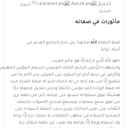
[9]
الْحَكِيمُ
.
(
سورة
الحشر
).
مأثورات في صفاته
لفظ الجلاله
الله
مكتوباً على جدار الجامع القديم في
أدرنة،
تركيا
«هو الله الَّذي لا إله إلَّا هو عالم الغيب
والشهادة
الرَّحمن
الرحيم
الملك
القدوس
السلام
المؤمن
المهيمن
والأرض في ستة أيام ثم استوى على العرش يدبر الأمر ما من
شفيع إلَّا من بعد إذنه حي له الحياة قدير له صفة القدرة مريد
له صفة الإرادة كلم موسى تكليمًا وتجلى للجبل فجعله دكًا
هشيمًا فوق سماواته مستو على عرشه بائن من خلقه يرى
من فوق سبع سماوات ويسمع ضجيج الأصوات باختلاف
اللّغات على تفنن الحاجات ويرى دبيب النملة السوداء على
الصخرة الصماء في غياهب الظلمات لا تتحرك ذرة إلَّا بإذنه
ولا تسقط ورقة إلَّا بعلمه ولا يعزب عن علمه مثقال ذرة