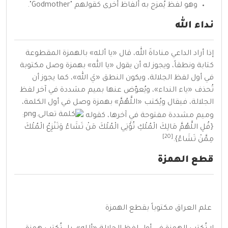
وهو لفظ
يُمزج
به ألفاظ أخرى كقولهم "Godmother".
نداء الله
إذا أراد
الداعي
مناداةَ الله، قال «يا ألله» بالهمزة المقطوعة
كتابة ونطقاً، ويجوز له أن يقول «يا الله» بهمزة وصل مكتوبة
في أول لفظ الجلالة، ويكون النطق «يَ الله»، كما يجوز أن
تُحذف «ياء النداء»، ويُعوّض عنها بميم مشددة في آخر لفظ
الجلالة، فيقال ويُكتب «اللَّهُمَّ» بهمزة وصل في أول الكلمة،
وميم مشددة مفتوحة في آخرها، كقوله
:
{قُلِ اللَّهُمَّ مَالِكَ الْمُلْكِ تُؤْتِي الْمُلْكَ مَنْ تَشَاءُ وَتَنْزِعُ الْمُلْكَ
[20]
مِمَّنْ تَشَاءُ}.
قطع الهمزة
علم العراق مكتوباً بقطع الهمزة