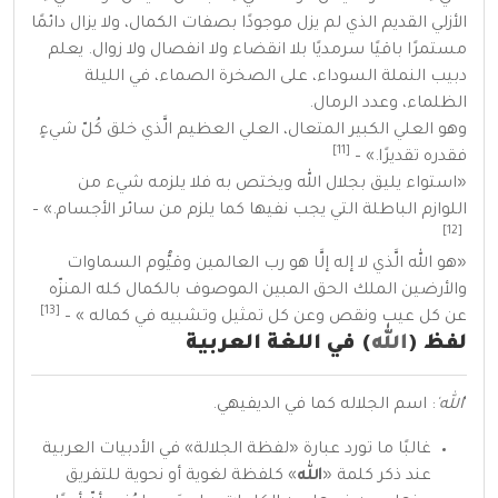
الأزلي القديم الذي لم يزل موجودًا بصفات الكمال، ولا يزال دائمًا
مستمرًا باقيًا سرمديًا بلا انقضاء ولا انفصال ولا زوال. يعلم
دبيب النملة السوداء، على الصخرة الصماء، في الليلة
الظلماء، وعدد الرمال.
وهو
العلي
الكبير
المتعال
،
العلي
العظيم
الَّذي
خلق
كُلّ شيءٍ
[11]
فقدره تقديرًا.» –
«استواء يليق بجلال الله ويختص به فلا يلزمه شيء من
اللوازم الباطلة التي يجب نفيها كما يلزم من سائر الأجسام.» –
[12]
«هو الله الَّذي لا إله إلَّا هو رب العالمين وقيُّوم السماوات
والأرضين
الملك
الحق
المبين الموصوف بالكمال كله المنزّه
[13]
عن كل عيب ونقص وعن كل تمثيل وتشبيه في كماله » –
لفظ (
الله
) في اللغة العربية
'
الله'
: اسم الجلاله كما في
الديفيهي
.
غالبًا ما تورد عبارة «لفظة الجلالة» في الأدبيات العربية
عند ذكر كلمة «
الله
» كلفظة لغوية أو نحوية للتفريق