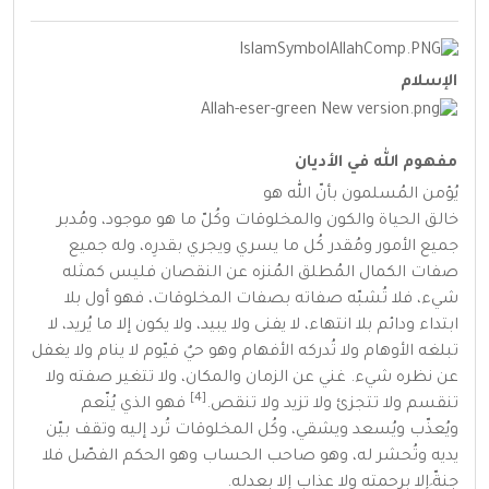
الإسلام
مفهوم الله في الأديان
يُؤمن
المُسلمون
بأنّ الله هو
خالق
الحياة
والكون
والمخلوقات
وكُلّ ما هو موجود، ومُدبر
جميع الأمور ومُقدر كُل ما يسري ويجري بقدرِه، وله جميع
صفات الكمال المُطلق المُنزه عن النقصان فليس كمثله
شيء، فلا تُشبّه صفاته بصفات
المخلوقات
، فهو أول بلا
ابتداء ودائم بلا انتهاء، لا يفنى ولا يبيد، ولا يكون إلا ما يُريد، لا
تبلغه الأوهام ولا تُدركه الأفهام وهو
حيٌ
قيّوم
لا ينام ولا يغفل
عن نظره شيء. غني عن الزمان والمكان، ولا تتغير صفته ولا
[4]
تنقسم ولا تتجزئ ولا تزيد ولا تنقص.
فهو الذي يُنّعم
ويُعذّب ويُسعد ويشقي، وكُل المخلوقات تُرد إليه وتقف بيّن
يديه وتُحشر له، وهو صاحب الحساب وهو الحكم الفصّل فلا
جنةّ َإلا برحمته ولا عذاب إلا بعدله.