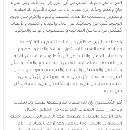
الذي لا شيء دونه، الباقي في أزل الأزل إلى أبد الأبد، وكل شيء
فانٍ ومُنتهٍ ومآله إلى العدم إلا ذاته. تفرّد
بالأَحَدِيّة
بلا انتهاء،
وتسربل
بالصمديّة
بلا فناء، مُتصف بالجود والكرم قبل وجود
الوجود، مُنزه في وحدانيّته عن الآباء والأبناء والجدود والأحفاد،
مُقدَّس في ذاته عن الصاحبة والمصحوب والوالد والمولود.
وهو الذات الذي اصطَفَى مِن عبادِهِ ليُتمم رسالة توحيده
وعبادته، فهو الوحيد المُستحق للعبادة والذلة والخضوع
والانفراد بالكمال والتنزيه عن كًل لَغْطٍ وسوء، فلا شريك له
في العبادة والمُلك، فله النفس وإليه المرجع والمآب والمآل
والمُنتهى والمُشتكى والتحاكم والتخاصم، فهو الذي لا غنى
لشيءٍ عنه، ولا بُد لكل شيءٍ منه، وهو الذي رِزْقُ كُل شيء
عليه، ومصير كُل شيءٍ إليه، وملُكيّة كل شيء له، وحُبِ كُل
شيءٍ فيه.
يُقر
المُسلمون
بإن لله صفاتاً قد وصفها نفسه ولا تتشابه
ولا تُقارن بتلك الصفات الموجودة في الخلائق، ومثال
ذلك
الرحمة
والعدل
والعظمة
، فهو الرحيم التي تتسع رحمته
السماوات والأرض وما بينهما، وهو أرحم بالعباد من الأم