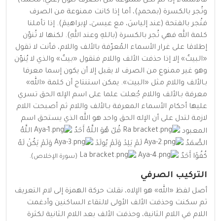
فالأسماء إذا لم تكن ممنوعة من الصرف تُنوّن (عليٌ، محمداً)
وتُجر بالكسرة (بمحمدٍ)، أما إذا كانت ممنوعة من الصرف
فتُجر بالفتحة (عند إلياسَ، مع عيسىَ، لإبراهيمَ). إذا تأملنا
كلمة الله فهي تُجر بالكسرة (باللهِ وعند اللهِ). لكنها لا تُنوّن
إطلاقا على غرار الأسماء المُعرّفة بالألف واللام، فأنت لا تقول
«البيتٌ» إلا إذا حذفت الألف واللام فتقول «بيتٌ» والذي لا يُنوّن
وهو غير ممنوع من الصرف لا يقبل إلا أن يكون إسما معرفا
بـالألف واللام مثل «البيت». يمكن استنتاج أن كلمة «الله»
معرفة بـالألف واللام جُعلت علما على اسم الإله الحق تسري
عليها أحكام الأسماء المعرفة بـالألف واللام ثم أصبحت اللام
لازمة لتدل على أن الإله الحق واحد هو الله الذي يستحق اسم
المعبود
قُلْ هُوَ اللَّهُ أَحَدٌ
اللَّهُ
الصَّمَدُ
لَمْ يَلِدْ وَلَمْ يُولَدْ
وَلَمْ يَكُنْ لَهُ
كُفُوًا أَحَدٌ
.
(
سورة الإخلاص
)
التركيب الصرفي
أصل لفظ «الله» هو الإلاه، نقلت حركة الهمزة إلى لام التعريف
ثم سكنت وحذفت الألف الأولى لالتقاء الساكنين وأدغمت
اللام في اللام الثانية، وحذفت الألف بعد اللام الثانية لكثرة