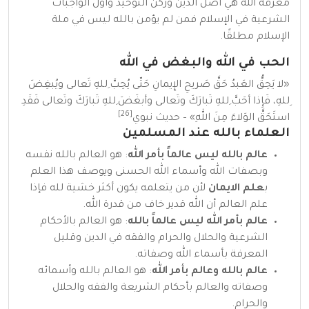
معرفة الله هي أصل الدين وركن التوحيد وأول الواجبات
الشرعية في الإسلام فمن لم يؤمن بالله ليس في ملة
الإسلام مطلقًا.
الحب في الله والبغض في الله
«لا يَحِقُّ العَبدُ حَقَّ صَريحِ الإِيمانِ حَتّى يُحِبَّ ِللهِ تَعالى ويُبغِضَ
ِللهِ، فَإِذا أحَبَّ ِللهِ تَبارَكَ وتَعالى وأبغَضَ ِللهِ تَبارَكَ وتَعالى فَقَدِ
[26]
استَحَقَّ الوَلاءَ مِنَ اللهِ» –
حديث نبوي
العلماء بالله عند المسلمين
عالم بالله ليس عالماً بأمر الله
: هو العالم بالله نفسه
وبصفات الله
وأسماء الله الحسنى
ويوصف هذا العلم
ب
علم الايمان
لأن من يتعلمه يكون أكثر خشية لله فإذا
علم العالم أن الله
قدير
خاف من قدرة الله.
عالم بأمر الله ليس عالماً بالله
: هو العالم بالأحكام
الشرعية والحلال والحرام والفقه في الدين وقليل
المعرفة بأسماء الله وصفاته.
عالم بالله وعالم بأمر الله
: هو العالم بالله وأسمائه
وصفاته والعالم بأحكام الشريعة والفقه والحلال
والحرام.