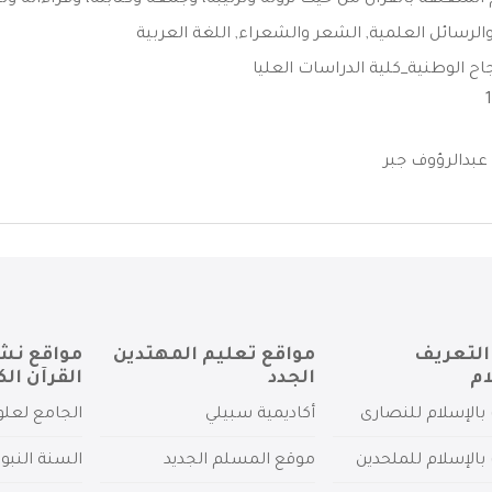
المتعلقة بالقرآن من حيث نزوله وترتيبه، وجمعه وكتابته، وقراءاته وتج
الرسائل العلمية
,
الشعر والشعراء
,
اللغة العربية
اح الوطنية_كلية الدراسات العليا
 عبدالرؤوف جبر
التعريف
مواقع تعليم المهتدين
مواقع نش
ام
الجدد
القرآن الك
بالإسلام للنصارى
أكاديمية سبيلي
الجامع لعلو
بالإسلام للملحدين
موقع المسلم الجديد
السنة النبو