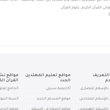
ة مع الزهراوين (البقرة وآل عمران) إلى اللغة الإنجليزية - كتاب مترجم 
اني القرآن الكريم
,
علوم القرآن
التعريف
مواقع تعليم المهتدين
مواقع نش
ام
الجدد
القرآن الك
بالإسلام للنصارى
أكاديمية سبيلي
الجامع لعلو
بالإسلام للملحدين
موقع المسلم الجديد
السنة النبو
 بالإسلام للهندوس
موقع الصلاة في الإسلام
موقع الترج