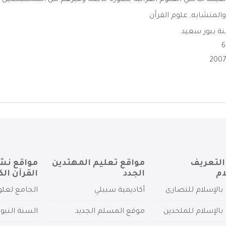
القيمة لباحثي العلوم القرآنية بصورة خاصة وغيرهم من المتخصصين في
والمتشابه
,
علوم القرآن
ة ببور سعيد
التعريف
مواقع تعليم المهتدين
مواقع نش
ام
الجدد
القرآن الك
بالإسلام للنصارى
أكاديمية سبيلي
الجامع لعلو
بالإسلام للملحدين
موقع المسلم الجديد
السنة النبو