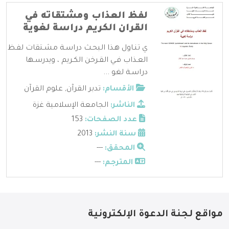
لفظ العذاب ومشتقاته في
القران الكريم دراسة لغوية
ي تنـاول هـذا البحـث دراسـة مشـتقات لفـظ
العـذاب فـي القـرخن الكـريم ، ويدرسـها
دراسـة لغو ...
الأقسام:
تدبر القرآن
,
علوم القرآن
الناشر:
الجامعة الإسلامية غزة
عدد الصفحات:
153
سنة النشر:
2013
المحقق:
---
المترجم:
---
مواقع لجنة الدعوة الإلكترونية