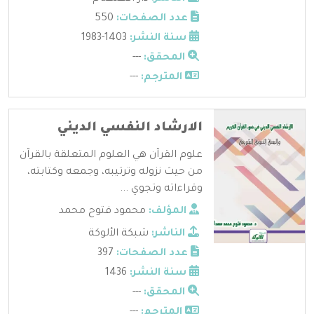
عدد الصفحات:
550
سنة النشر:
1403-1983
المحقق:
---
المترجم:
---
الارشاد النفسي الديني
علوم القرآن هي العلوم المتعلقة بالقرآن
من حيث نزوله وترتيبه، وجمعه وكتابته،
وقراءاته وتجوي ...
المؤلف:
محمود فتوح محمد
الناشر:
شبكة الألوكة
عدد الصفحات:
397
سنة النشر:
1436
المحقق:
---
المترجم:
---