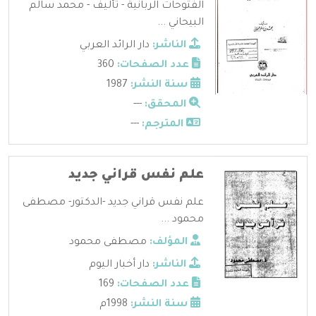
الفتوحات الربانية - تأليف - محمد سالم
البيحاني ...
الناشر:
دار الرائد العربي
عدد الصفحات:
360
سنة النشر:
1987
المحقق:
---
المترجم:
---
علم نفس قراني جديد
علم نفس قراني جديد -الدكتور- مصطفى
محمود ...
المؤلف:
مصطفى محمود
الناشر:
دار أخبار اليوم
عدد الصفحات:
169
سنة النشر:
1998م