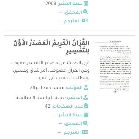
سنة النشر:
2008
المحقق:
---
المترجم:
---
القُرْآنُ الْكَرِيمُ الْمَصْدَرُ الأَوَّلُ
لِلتَّفْسِيرِ
فإن الحديث عن مصادر التفسير عموما،
وعن القرآن خصوصا، أمر شاق وعسير،
ويتطلب التنقيب في المو ...
المؤلف:
محمد حمد البراك
الناشر:
مجلة الجامعة الإسلامية
عدد الصفحات:
42
سنة النشر:
---
المحقق:
---
المترجم:
---