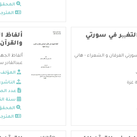
المحقق
المترجم
لتغییر في سورتي
ألفاظ ا
والقرآن 
ورتي الفرقان و الشعراء - هاني
ألفاظ الجها
عبدالقادر سل
المؤلف:
 غزة
الناشر:
عدد الص
سنة الن
المحقق
المترجم