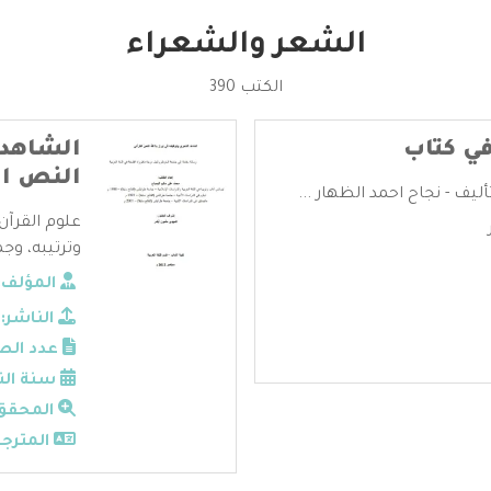
الشعر والشعراء
الكتب 390
ي كتاب
الشاهد 
النص ال
يف - نجاح احمد الظهار ...
علوم القرآن
وترتيبه، وجم
المؤلف:
الناشر:
عدد الص
سنة الن
المحقق
المترجم