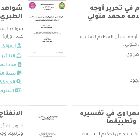
 في تحرير أوجه
شواهد ا
امه محمد متولي
الطبري
شواهد الشع
عبد - وزارة ا
أوجه القرآن العظيم للعلامه
تولي ...
المؤلف:
عراوي
الناشر:
عدد الص
سنة الن
جود
المحقق
المترجم
شعراوي في تفسيره
الانفتا
وتطبيقها
علوم القرآن
وترتيبه، وجم
 تفسيره عن تحكيم الشريعة