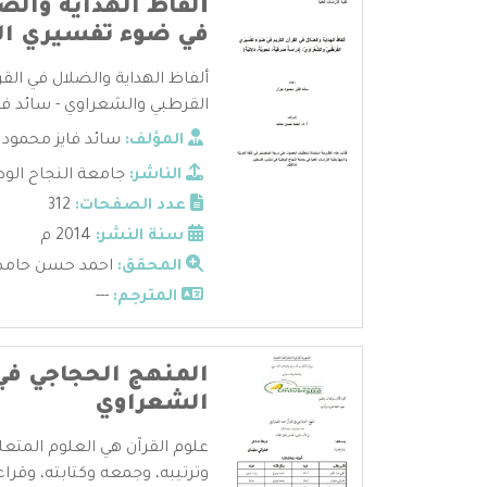
ألفاظ الهداية والضل
في ضوء تفسيري ال
ألفاظ الهداية والضلال في ال
القرطبي والشعراوي - سائد فاي
المؤلف:
سائد فايز محمود ج
الناشر:
جامعة النجاح الوط
عدد الصفحات:
312
سنة النشر:
2014 م
المحقق:
احمد حسن حامد
المترجم:
---
المنهج الحجاجي في 
الشعراوي
علوم القرآن هي العلوم المتعل
وترتيبه، وجمعه وكتابته، وقراءا