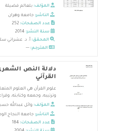
المؤلف:
بلعالم فضيلة
الناشر:
جامعة وهران
عدد الصفحات:
252
سنة النشر:
2014
المحقق:
أ. د. عشراتي سل
المترجم:
---
دلالة النص الشعر
القرآني
علوم القرآن هي العلوم المتعل
وترتيبه، وجمعه وكتابته، وقراءا
المؤلف:
وائل عبدالله حسي
الناشر:
جامعة النجاح الوط
عدد الصفحات:
184