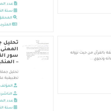
عدد الص
سنة الن
المحقق
المترجم
تحليل ج
المعنى 
قة بالقرآن من حيث نزوله
سور الف
ته وتجوي ...
– العنكب
تحليل جملة 
تطبيقية على 
المؤلف:
الناشر:
عدد الص
سنة الن