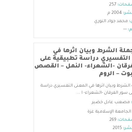
فحات:
257
شر:
2004 م
:
محمد جواد النوري
:
---
ملة الشرط وبيان اثرها في
التفسيري دراسة تطبيقية على
رقان -الشعراء- النمل – القصص
وت – الروم
الشرط وبيان اثرها في المعنى التفسيري دراسة
سور الفرقان -الشعراء- ا ...
مصعب عادل خضير
الجامعة الإسلامية غزة
فحات:
269
شر:
2015