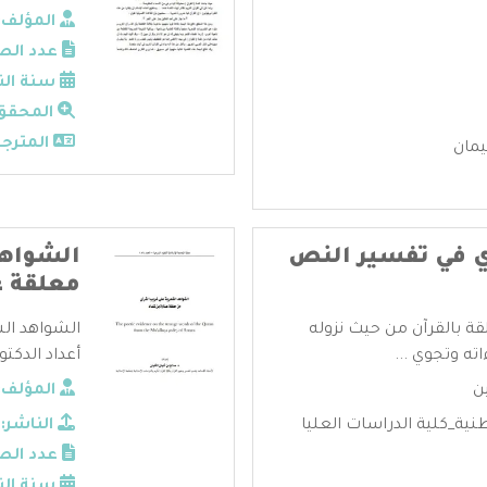
المؤلف:
عدد الص
سنة الن
المحقق
المترجم
يمان
ي في تفسير النص
الشواهد
معلقة ع
قة بالقرآن من حيث نزوله
الشواهد الش
ته وتجوي ...
أعداد الدكتور
ن
المؤلف:
نية_كلية الدراسات العليا
الناشر:
عدد الص