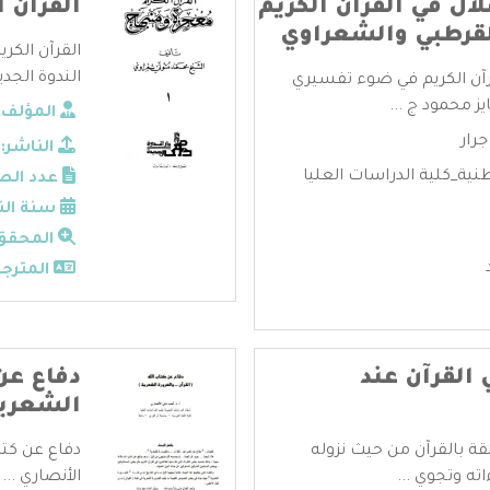
ال في القرآن الكريم
القرآن 
قرطبي والشعراوي
القرآن الكر
الندوة الجديد
قرآن الكريم في ضوء تفسيري
ز محمود ج ...
المؤلف:
رار
الناشر:
نية_كلية الدراسات العليا
عدد الص
سنة الن
المحقق
المترجم
القرآن عند
دفاع عن 
الشعري
قة بالقرآن من حيث نزوله
دفاع عن كتا
ته وتجوي ...
الأنصاري ...