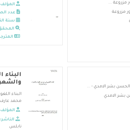
مزروعة ...
المؤلف:
 مزروعة
عدد الص
سنة الن
المحقق
المترجم
البناء 
والشعرا
حسن بشر الامدي - ...
البناء اللغ
ن بشر الامدي
محمد عارف ع
المؤلف:
الناشر:
نابلس