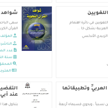
للغويين
شواهد ا
لغويين في دائرة اهتمام
سعى الباحث
عربية بشكل خا ...
القرآن الكر
زبيدي الأندلسي
المؤلف:
الناشر:
عدد الص
سنة الن
المحقق
المترجم
لعربيِّ وتطبيقاتها
التفضيل
عند أبي 
ن نسبياً ، ويحوي قسيماه أربعةَ
يتناول هذا 