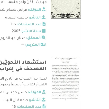
مباحث ، لكلِّ واحدٍ منهما ، ثم .
المؤلف:
فراس عصام شها
الناشر:
جامعة البصرة
عدد الصفحات:
135
سنة النشر:
2005
المحقق:
عدنان عبدالكريم
المترجم:
---
استشهاد النحويّين
المصحف في إعراب ا
ليسَ من الصواب في تاريخ العربي
اللغويّ لها نحواً وصرفاً وصوتاً 
المؤلف:
حسن خميس المل
الناشر:
جامعة آل البيت
عدد الصفحات:
16