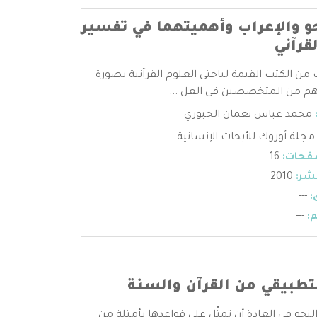
حو والإعراب وأهميتهما في تفسير
قرآني
ب من الكتب القيمة لباحثي العلوم القرآنية بصورة
م من المتخصصين في العل ...
محمد عباس نعمان الجبوري
مجلة أوروك للأبحاث الإنسانية
فحات:
16
شر:
2010
:
---
:
---
لتطبيقي من القرآن والسنة
نحو في العادة أن تمثّل على قواعدها بأمثلة من