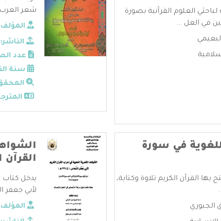
شعر العرب، 
لباحثي العلوم القرآنية بصورة
في العل ...
المؤلف:
لبعيمي
الناشر:
سلامية
عدد الص
سنة الن
المحقق
المترجم
للغوية في سورة
الشواهد
القرآن 
 بها القرآن الكريم تلاوة وكتابة،
يدخل كتاب ا
لأبي جعفر النحاس ت 7
 الجبوري
المؤلف: