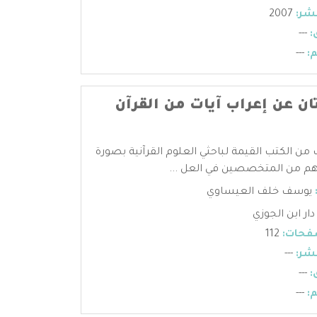
شر:
2007
:
---
:
---
تان عن إعراب آيات من القرآن
ب من الكتب القيمة لباحثي العلوم القرآنية بصورة
م من المتخصصين في العل ...
يوسف خلف العيساوي
دار ابن الجوزي
فحات:
112
شر:
---
:
---
:
---