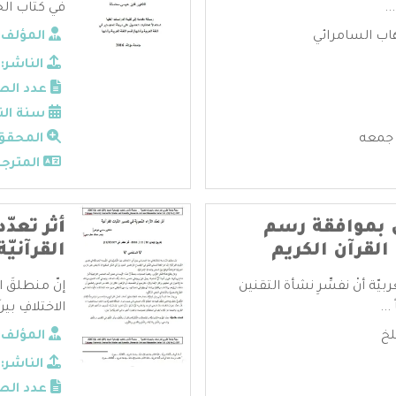
..
في كتاب الحج
ب السامرائي
المؤلف:
الناشر:
عدد الص
سنة الن
 جمعه
المحقق
المترجم
 بموافقة رسم
أثر تعدّ
لقرآن الكريم
القرآنيّة
ّة أنْ نفسِّرِ نشأة التقنين
إنّ منطلقَ الد
...
الاختلافِ بينَ ا
خ
المؤلف:
الناشر:
عدد الص