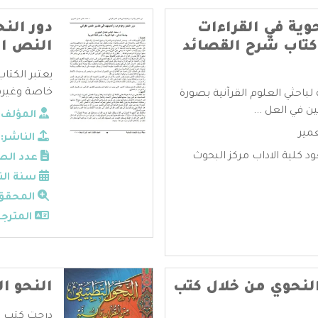
وية في القراءات
دور الن
 كتاب شرح القصائد
النص ال
يعتبر الكتا
خاصة وغيره
لباحثي العلوم القرآنية بصورة
في العل ...
المؤلف:
مير
الناشر:
 كلية الاداب مركز البحوث
عدد الص
سنة الن
المحقق
المترجم
النحوي من خلال كتب
النحو ا
درجت كتب ال