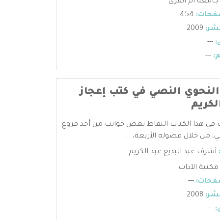
جامعة أم القرى
فحات:
454
شر:
2009
:
---
:
---
لنحوي النصي في كتب إعجاز
لكريم
 في هذا الكتاب التقاط بعض جوانب من أحد فروع
، من خلال فصوله الأربعة، ...
أشرف عبد البديع عبد الكريم
مكتبة الآداب
فحات:
---
شر:
2008
:
---