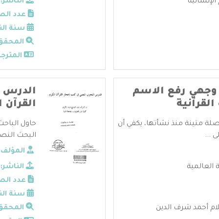
الإنسانية
الناشر:
عدد الص
سنة الن
المحقق
المترجم
ن وجهي رفع الاسم
الدرس ا
القرآنية
القرآن ا
صلة متينة منذ نشأتها، يكفي أن
حاول الباحث
 ...
البحث النصي
المؤلف:
 العالمية
الناشر:
عدد الص
سنة الن
م أحمد شرف الدين
المحقق