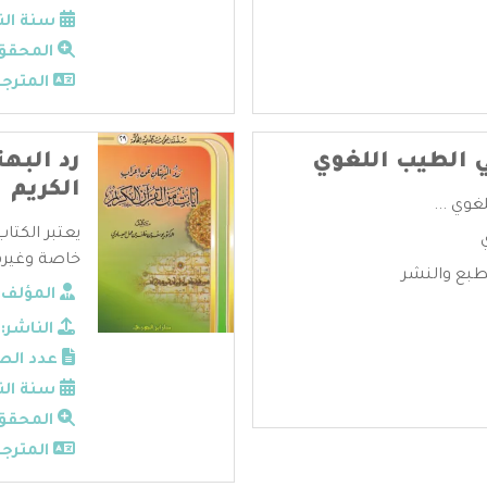
سنة الن
المحقق
المترجم
ي الطيب اللغوي
رد البه
الكريم
غوي ...
يعتبر الكتا
خاصة وغيره
طبع والنشر
المؤلف:
الناشر:
عدد الص
سنة الن
المحقق
المترجم