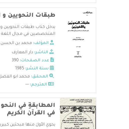
طبقات النحويين و ا
يدخل كتاب طبقات النحويين وال
المتخصصين في مجال اللغة ال
المؤلف:
محمد بن الحسن ال
الناشر:
دار المعارف
عدد الصفحات:
390
سنة النشر:
1985
المحقق:
محمد ابو الفضل
المترجم:
---
المطابقةِ في النحو ا
في القرآن الكريم
يحوي الأولَ منها مبحثين كبيري