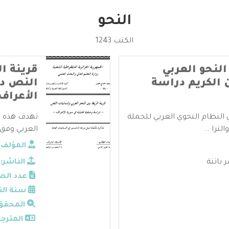
النحو
الكتب 1243
النحو العربي
قرينة ا
 الكريم دراسة
النص در
الأعراف
النظام النحوي العربي للجملة
تهدف هذه ال
لترا ...
العربي وفق 
المؤلف:
 باتنة
الناشر:
عدد الص
سنة الن
المحقق
المترجم