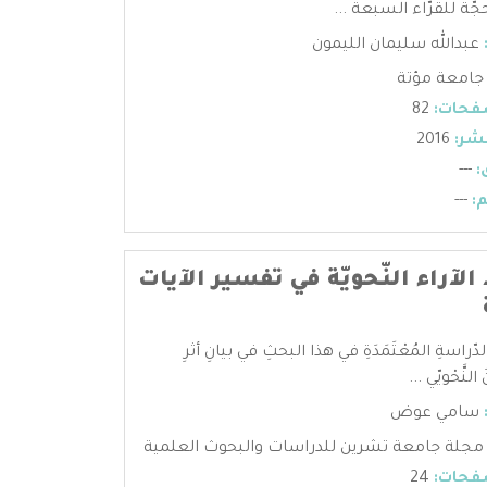
ّة للقرّاء السبعة ...
عبدالله سليمان الليمون
جامعة مؤتة
فحات:
82
شر:
2016
:
---
:
---
د الآراء النّحويّة في تفسير الآيات
ّراسةِ المُعْتَمَدَةِ في هذا البحثِ في بيانِ أثرِ
لنَّحْويّي ...
سامي عوض
مجلة جامعة تشرين للدراسات والبحوث العلمية
فحات:
24