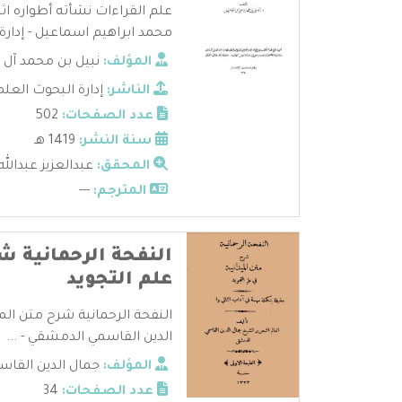
علم القراءات نشأته أطواره اثر
محمد ابراهيم اسماعيل - إدارة ا
المؤلف:
نبيل بن محمد آل
الناشر:
إدارة البحوث العلم
عدد الصفحات:
502
سنة النشر:
1419 هـ
المحقق:
عبدالعزيز عبدالل
المترجم:
---
النفحة الرحمانية ش
علم التجويد
النفحة الرحمانية شرح متن المي
الدين القاسمي الدمشقي - ...
المؤلف:
جمال الدين القا
عدد الصفحات:
34