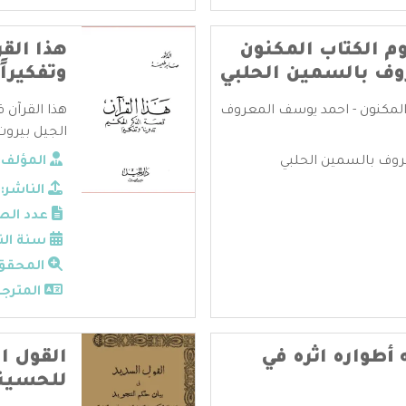
م الكتاب المكنون
هذا القر
وف بالسمين الحلبي
وتفكيراً
المكنون - احمد يوسف المعروف
هذا القرآن ق
الجيل بيروت 
وف بالسمين الحلبي
المؤلف:
الناشر:
عدد الص
سنة الن
المحقق
المترجم
 أطواره اثره في
القول ا
للحسين