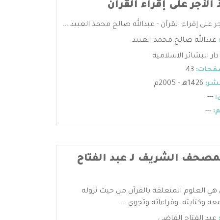
الأجر على إقراء القرآن
ر على إقراء القرآن - عبدالله صالح محمد العبيد ...
عبدالله صالح محمد العبيد
دار البشائر الاسلامية
فحات:
43
شر:
1426هـ - 2005م
:
---
:
---
لمصحف الشريف لـ عبد الفتاح
 هي العلوم المتعلقة بالقرآن من حيث نزوله
عه وكتابته، وقراءاته وتجوي ...
عبد الفتاح القاضي