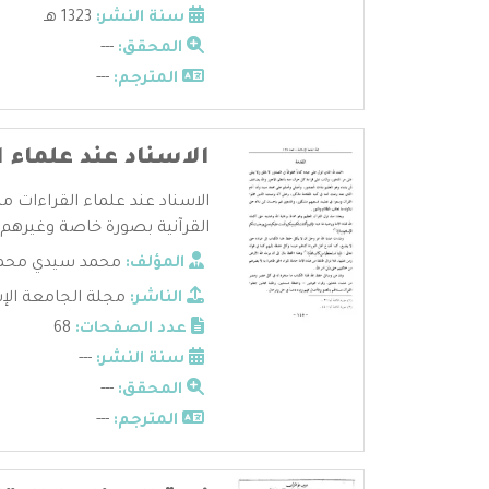
سنة النشر:
1323 هـ
المحقق:
---
المترجم:
---
الاسناد عند علماء ا
الاسناد عند علماء القراءات م
القرآنية بصورة خاصة وغيرهم م
المؤلف:
محمد سيدي محمد
الناشر:
مجلة الجامعة الإ
عدد الصفحات:
68
سنة النشر:
---
المحقق:
---
المترجم:
---