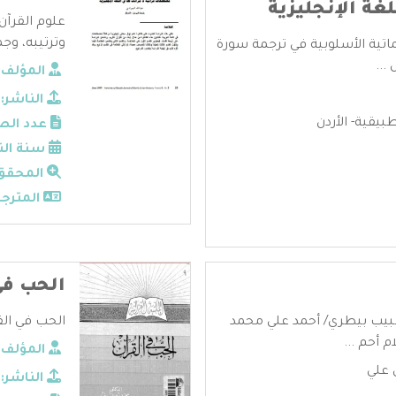
لغة الإنجليزية
علوم القرآن
وترتيبه، وجم
غماتية الأسلوبية في ترجمة سورة
...
المؤلف:
الناشر:
بيقية- الأردن
عدد الص
سنة الن
المحقق
المترجم
الحب في
 طبيب بيطري/ أحمد علي محمد
الحب في القر
 أحم ...
المؤلف:
 علي
الناشر: