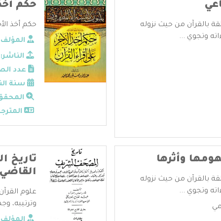
اعي
حكم أخذ 
قة بالقرآن من حيث نزوله
حكم أخذ الأج
ته وتجوي ...
المؤلف:
الناشر:
عدد الص
سنة الن
المحقق
المترجم
هومها وأثرها
تاريخ ا
القاضي
قة بالقرآن من حيث نزوله
ته وتجوي ...
علوم القرآن
وترتيبه، وجم
مي
المؤلف: