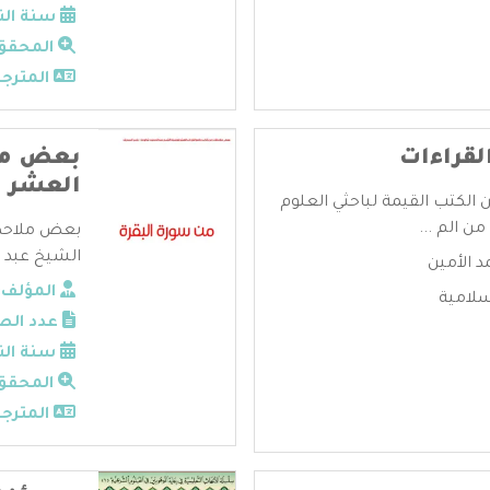
سنة الن
المحقق
المترجم
لقراءات
بعض ملا
العشر
ن الكتب القيمة لباحثي العلوم
ن الم ...
بعض ملاحظا
الشيخ عبد ا
 الأمين
المؤلف:
سلامية
عدد الص
سنة الن
المحقق
المترجم