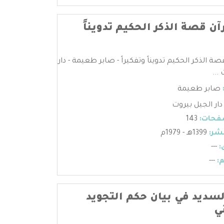
آن قصة الذكر الحكيم تدويناً
صة الذكر الحكيم تدويناً وتفكيراً - صابر طعيمة - دار
...
صابر طعيمة
دار الجيل بيروت
فحات:
143
شر:
1399هـ - 1979م
:
---
:
---
لسديد في بيان حكم التجويد
ي