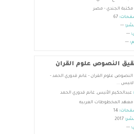
مكتبة الجندي - مصر
فحات:
67
شر:
---
:
---
:
---
قيق النصوص علوم القران
النصوص علوم القران - غانم قدوري الحمد -
انيس ...
عبدالحكيم الأنيس
,
غانم قدوري الحمد
معهد المخطوطات العربيه
فحات:
14
شر:
2017
:
---