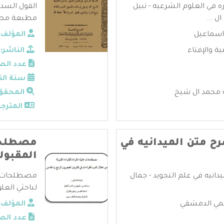
ه في العلوم الشرعيه - نبيل
القول السدي
ل ...
مطبعة مصطفى
 اسماعيل
المؤلف:
ية والإفتاء
الناشر:
عدد الص
سنة الن
ه محمد ال شيخ
المحقق
المترجم
رح متن الميدانيه في
مصطلحات
المقبول
دانيه في علم التجويد - جمال
مصطلحات علم
لباحثي العلو
سمي الدمشقي
المؤلف:
عدد الص