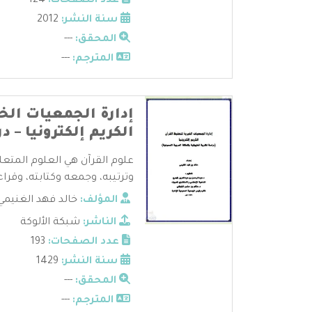
عدد الصفحات:
124
سنة النشر:
2012
المحقق:
---
المترجم:
---
إدارة الجمعيات الخ
الكريم إلكترونيا – 
علوم القرآن هي العلوم المتعل
وترتيبه، وجمعه وكتابته، وقراءا
المؤلف:
خالد فهد الغنيمي
الناشر:
شبكة الألوكة
عدد الصفحات:
193
سنة النشر:
1429
المحقق:
---
المترجم:
---