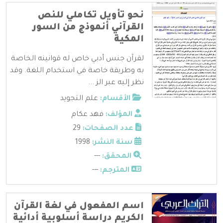
نحو تأويل تكاملي للنص
القرآني أنموذج من السور
المكية
لقرآن جنس أدبي خاص له قوانينه الخاصة
به وطريقة خاصة في استخدام اللغة. وقد
نظر إليه عبر الز ...
الأقسام:
علم التجويد
المؤلف:
فهد عكام
عدد الصفحات:
29
سنة النشر:
1998
المحقق:
---
المترجم:
---
اسم المفعول في لغة القرآن
الكريم دراسة أسلوبية أدائية