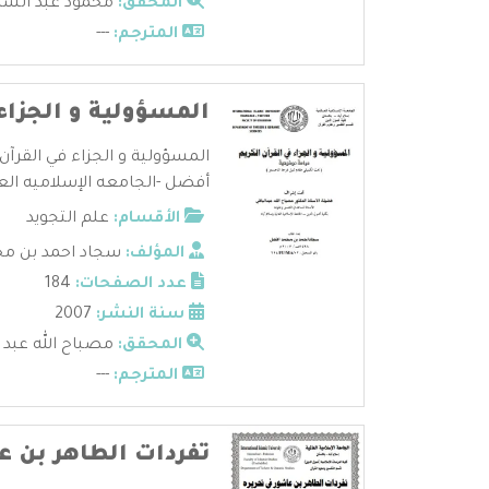
المحقق:
محمود عبد السلا
المترجم:
---
المسؤولية و الجزاء 
المسؤولية و الجزاء في القرآن
أفضل -الجامعه الإسلاميه العا
الأقسام:
علم التجويد
المؤلف:
سجاد احمد بن م
عدد الصفحات:
184
سنة النشر:
2007
المحقق:
مصباح الله عبد ا
المترجم:
---
تفردات الطاهر بن ع