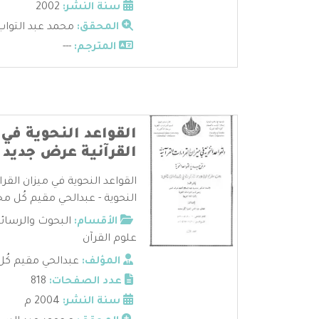
سنة النشر:
2002
المحقق:
محمد عبد التواب
المترجم:
---
القواعد النحوية في 
القرآنية عرض جديد ل
القواعد النحوية في ميزان القر
النحوية - عبدالحي مقيم كُل محم
الأقسام:
البحوث والرسائ
علوم القرآن
المؤلف:
عبدالحي مقيم كُ
عدد الصفحات:
818
سنة النشر:
2004 م