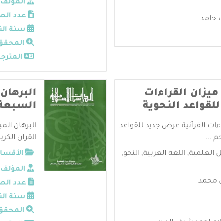
المؤلف:
عدد الص
 حامد
سنة الن
المحقق
المترجم
ميزان القراءات
البرهان
لقواعد النحوية
السبعة 
اءات القرآنية عرض جديد للقواعد
البرهان الم
 ...
القران الكري
ل العلمية
,
اللغة العربية
,
النحو
,
الأقسام
المؤلف:
ل محمد
عدد الص
سنة الن
المحقق