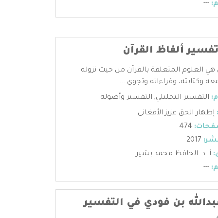
:
---
فسير ألفاظ القرآن
 هي العلوم المتعلقة بالقرآن من حيث نزوله
عه وكتابته، وقراءاته وتجوي ...
:
التفسير التحليلي
,
التفسير وأصوله
إظهار الحق عزيز الأفغاني
فحات:
474
شر:
2017
:
أ. د. الحافظ محمد بشير
:
---
دالله بن فودي في التفسير