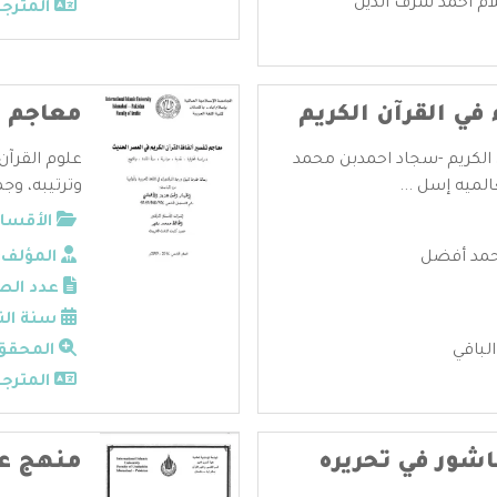
م احمد شرف الدين
المترجم
في القرآن الكريم
معاجم ت
 الكريم -سجاد احمدبن محمد
علوم القرآن
لميه إسل ...
وترتيبه، وجم
الأقسام
حمد أفضل
المؤلف:
عدد الص
سنة الن
لباقي
المحقق
المترجم
اشور في تحريره
منهج عب