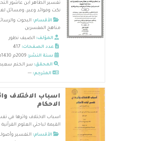
تفسير الطاهر ابن عاشور التحر
نكت وفوائد وعبر، ومسائل لغوي
الأقسام:
البحوث والرسائ
مناهج المفسرين
المؤلف:
الضيف نطور
عدد الصفحات:
417
سنة النشر:
2009م 1430هـ
المحقق:
سر الختم سعيد
المترجم:
---
اسباب الاختلاف واث
الاحكام
اسباب الاختلاف واثرها في تفس
القيمة لباحثي العلوم القرآنية 
الأقسام:
التفسير وأصوله