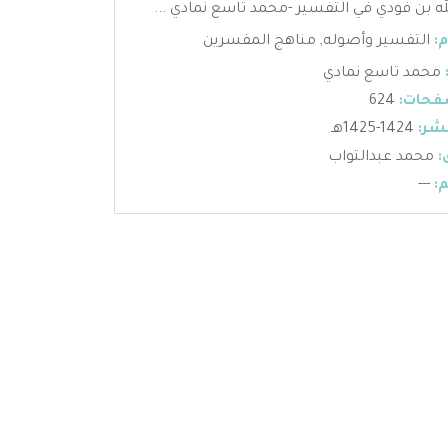
ه بن فودي في التفسير -محمد تاسع نمادي ...
:
التفسير وأصوله
,
مناهج المفسرين
محمد تاسع نمادي
فحات:
624
شر:
1424-1425هـ
:
محمد عبدالتواب
:
---