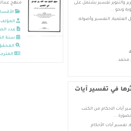
ير والتنوير تفسير يشتمل على
منهج عبدالل
ة ونحو ...
الأقسام
ل العلمية
,
التفسير وأصوله
,
المؤلف:
عدد الص
سنة الن
المحقق
المترجم
 محمد
رها في تفسير آيات
ير آيات الاحكام من الكتب
بصورة ...
,
تفسير آيات الأحكام