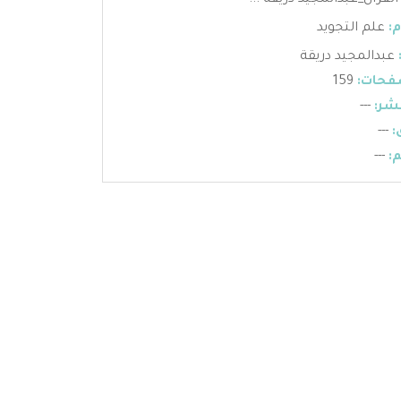
قرآن_عبدالمجيد دريقة ...
:
علم التجويد
عبدالمجيد دريقة
فحات:
159
شر:
---
:
---
:
---