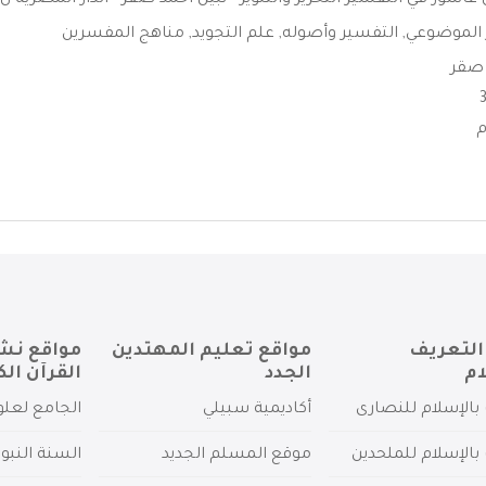
اشور في التفسير التحرير والتنوير - نبيل أحمد صقر - الدار المصرية ل .
 الموضوعي
,
التفسير وأصوله
,
علم التجويد
,
مناهج المفسرين
 صقر
التعريف
مواقع تعليم المهتدين
مواقع نش
ام
الجدد
القرآن الك
بالإسلام للنصارى
أكاديمية سبيلي
الجامع لعلو
بالإسلام للملحدين
موقع المسلم الجديد
السنة النبو