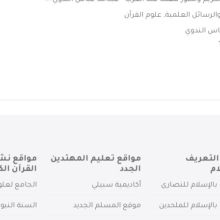
كريم وتطور فهمه عند الغرب - عبدالله عباس الندوي ...
الرسائل العلمية
,
علوم القرآن
باس الندوي
التعريف
مواقع تعليم المهتدين
مواقع نش
ام
الجدد
القرآن الك
بالإسلام للنصارى
أكاديمية سبيلي
الجامع لعلو
بالإسلام للملحدين
موقع المسلم الجديد
السنة النبو