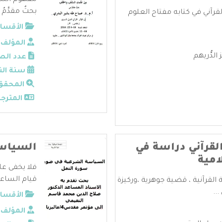
مفهومُ النَّسْ
بحثٌ مقدَّمٌ م
آني في كتابه مفتاح العلوم
الأقسام
المؤلف:
لدُّريهم
عدد الص
سنة الن
المحقق
المترجم
لقرآني دراسة في
السياسة
امية
فلا يخفى عل
قيام الساعة
 القرآنية ، قضية جوهرية ،وركيزة
..
الأقسام
المؤلف: