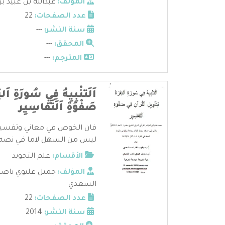
المؤلف:
عبدالله بن عبيد بن
عدد الصفحات:
22
سنة النشر:
---
المحقق:
---
المترجم:
---
اَلَتنْبِيِهُ فِيِ سُورَةِ اَلبَ
صَفْوَةِ اَلَتَفاسِيِر
فان الخوض في معاني وتفسير 
ليس من السهل لاما في نصه ال
الأقسام:
علم التجويد
المؤلف:
جميل عليوي ناصر
السعدي
عدد الصفحات:
22
سنة النشر:
2014