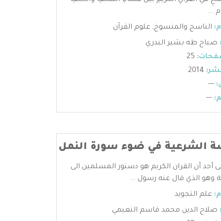
خِ في القرآنِ الكريمِ بينَ عُلَماءِ السَّلَفِ والخَلَفِ
 ...
:
الناسخ والمنسوخ
,
علوم القرآن
صباح طه بشير البدري
فحات:
25
شر:
2014
:
---
:
---
 الشرعية في ضوء سورة النمل
ى أحد أن القران الكريم هو دستور المسلمين الى
 وهو الذي قال عنه رسول ...
:
علم التجويد
صلاح الدين محمد قاسم النعيمي