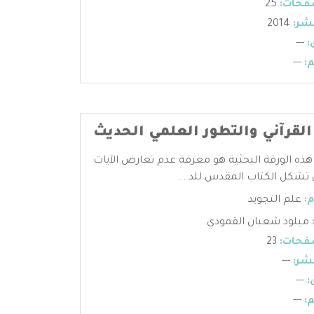
فحات:
25
شر:
2014
:
---
:
---
القرآني والتطور العلمي الحديث
ه الورقة البحثية هو معرفة عدم تعارض الآيات
ي تشكل الكتاب المقدس للد ...
:
علم التجويد
ميلود شعبان القمودي
فحات:
23
شر:
---
:
---
:
---