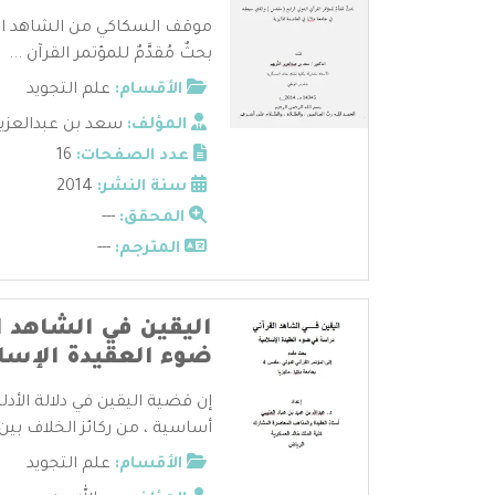
موقف السكاكي من الشاهد القر
بحثٌ مُقدَّمٌ للمؤتمر القرآن ...
الأقسام:
علم التجويد
المؤلف:
سعد بن عبدالعزيز ا
عدد الصفحات:
16
سنة النشر:
2014
المحقق:
---
المترجم:
---
اليقين في الشاهد ا
ضوء العقيدة الإسل
إن قضية اليقين في دلالة الأدلة
أساسية ، من ركائز الخلاف بين .
الأقسام:
علم التجويد