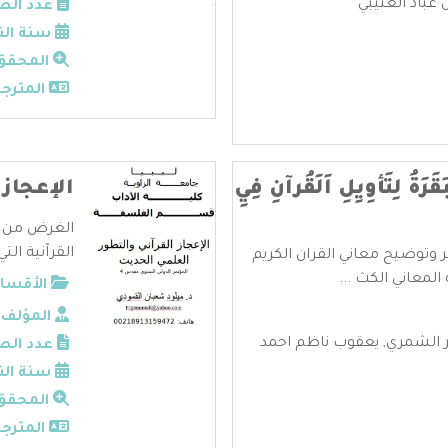
 عباد العتيبي
عدد الص
سنة الن
المحقق
المترجم
قَرَةُ لِتَأوِيِلِ اَلَقُرآنِ فِيِ
الإعجاز 
الغرض من هذ
القرآنية الت
وتوضيح معاني القران الكريم
معاني الكث ...
الأقسام
المؤلف:
 الشمري
,
يعقوب ناظم احمد
عدد الص
سنة الن
المحقق
المترجم