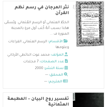
نثر المرجان في رسم نظم
القرآن
الخطُ العثماني أو الرسم العُثماني. ويُسمّى
هكذا بسبب أنهُ كُتب أول مرةٍ بالمدينة
المنورة ف ...
الأقسام:
الرسم العثماني
,
القراءات
وعلومها
المؤلف:
محمد غوث النائطي الأركاتي
عدد الصفحات:
7 مجلدات
سنة النشر:
2000
المحقق:
---
المترجم:
---
تفسير روح البيان – المطبعة
العثمانية