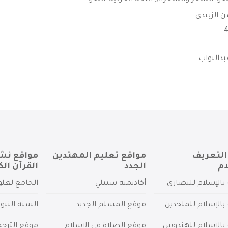
حو
,
الشعر والشعراء
,
اللغة العربية
,
النحو
 الزبيدي
دالتواب
التعريف
مواقع تعليم المهتدين
مواقع نش
ام
الجدد
القرآن الك
بالإسلام للنصارى
أكاديمية سبيلي
الجامع لعلو
بالإسلام للملحدين
موقع المسلم الجديد
السنة النبو
 بالإسلام للهندوس
موقع الصلاة في الإسلام
موقع الترج