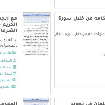
كامه من خلال سورة
مع الجم
الكريم 
الضرما
و أحكامه من خلال سورة الأنفال
بيدَ أنه يجب
وتعليمياً و
الأقسام
ن
المؤلف:
عدد الص
سنة الن
المحقق
المترجم
لمان في تجويد
المقدمه