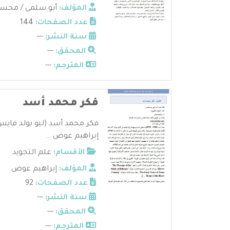
المؤلف:
أبو سلمى / محسن
عدد الصفحات:
144
سنة النشر:
---
المحقق:
---
المترجم:
---
فكر محمد أسد
فكر محمد أسد (ليو بولد فايس) 
إبراهيم عوض ...
الأقسام:
علم التجويد
المؤلف:
إبراهيم عوض
عدد الصفحات:
92
سنة النشر:
---
المحقق:
---
المترجم:
---