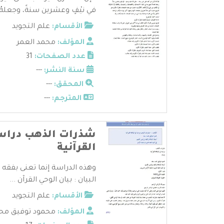
في نيْفٍ وعشرين سنةً، وجعلهُ
الأقسام:
علم التجويد
المؤلف:
محمد العمر
عدد الصفحات:
31
سنة النشر:
---
المحقق:
---
المترجم:
---
شذرات الذهب دراسة
القرآنية
وهذه الدراسة إنما تعنى بفقه ال
البيان : بيان الوحي القرآن ...
الأقسام:
علم التجويد
المؤلف:
محمود توفيق مح