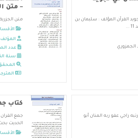
– متن ال
ويد القرآن المؤلف : سليمان بن
متن الجزرية -
..
الأقسام
المؤلف:
الجمزوري
عدد الص
سنة الن
المحقق
المترجم
كتاب جم
 راجي عفو ربه المنان أبو
جمع القران 
الحديث بحث 
الأقسام