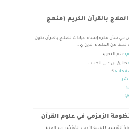
العلاج بالقرآن الكريم (منهج
 في شأن فكرة إنشاء عيادات للعلاج بالقرآن تكون
جنة من العلماء الذين ي ...
:
علم التجويد
طارق بن علي الحبيب
فحات:
6
شر:
---
:
---
:
---
ومة الزمزمي في علوم القرآن
مَةُ اْلتَفْسِير للشيخ الأديب المُفَسِّر عبد العزيز