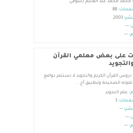
محمد محمد عبد العليم دسوقي
فحات:
88
شر:
2003
:
---
:
---
 على بعض معلمي القرآن
التجويد
دروس القرآن الكريم والتجويد لا تستثمر دوافع
تلاوته الصحيحة وتطبيق أح ...
:
علم التجويد
فحات:
3
شر:
---
:
---
:
---