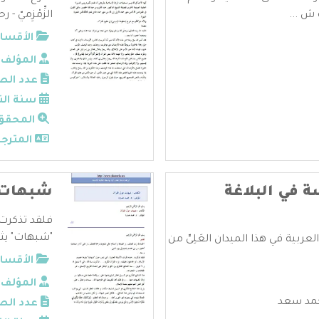
 ش ...
الزِّمْزِميّ - ر
الأقسام
المؤلف:
عدد الص
سنة الن
المحقق
المترجم
 في البلاغة
شبهات ح
فلقد تذكرت 
"شبهات" يثير
عربية في هذا الميدان العَلِىِّ من
الأقسام
المؤلف:
مد سعد
عدد الص