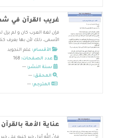
غريب القرآن في شع
فإن لغة العرب كان و لم يزل لها
الأسمى، ذلك لأن بها يعرف كتاب
الأقسام:
علم التجويد
عدد الصفحات:
168
سنة النشر:
---
المحقق:
---
المترجم:
---
عناية الأمة بالقرآن
فإنّ الله أنزل خير كتبه على خي