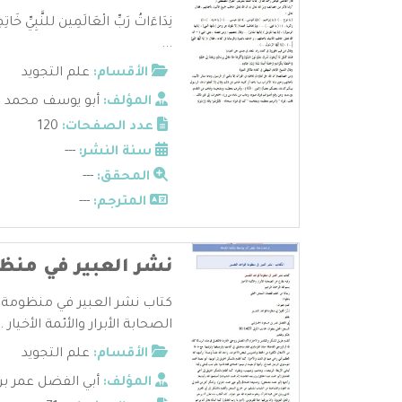
نِدَاءَاتُ رَبِّ الْعَالَمِين للنَّبِيّ
...
الأقسام:
علم التجويد
المؤلف:
أبو يوسف محمد زا
عدد الصفحات:
120
سنة النشر:
---
المحقق:
---
المترجم:
---
نشر العبير في منظ
كتاب نشر العبير في منظومة 
الصحابة الأبرار والأئمة الأخيار ..
الأقسام:
علم التجويد
المؤلف:
أبي الفضل عمر 