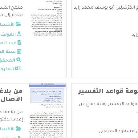
ِ خَاتِمِ المُرْسَلِين أبو يوسف محمد زايد
منهج المست
مقدم إلى مؤت
الأقسام
يد
المؤلف:
عدد الص
سنة الن
المحقق
المترجم
ومة قواعد التفسير
من بلاغة
الأصال 
قواعد التفسير وفيه دفاع عن
.
من بلاغة الق
إعداد:الدكتو
الأقسام
بن مسعود الحدوشي