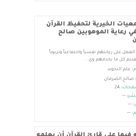
عيات الخيرية لتحفيظ القرآن
في رعاية الموهوبين صالح
ن
 العمل على رعايتهم نفسياً واجتماعياً وتربوياً
تقديم كل ما يخدمهم وي ...
:
علم التجويد
صالح الضرمان
فحات:
24
شر:
---
:
---
:
---
 فيما على قارئ القرآن أن يعلمه