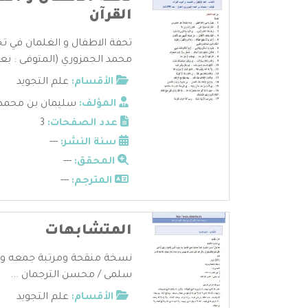
القرآن
تحفة الاطفال و الغلمان في تج
محمد الجمزوري (المتوفى : بعد 11 .
الأقسام:
علم التجويد
المؤلف:
سليمان بن محمد 
عدد الصفحات:
3
سنة النشر:
---
المحقق:
---
المترجم:
---
المتشابهات
نسخة منقحة ومرتبة جمعه ورتبه
سلمى / محسن الترجمان ...
الأقسام:
علم التجويد