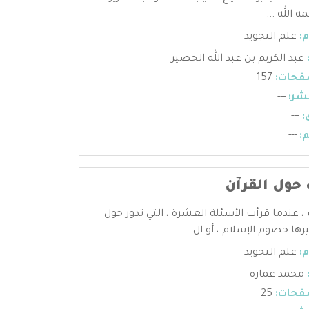
حمه الله ...
:
علم التجويد
عبد الكريم بن عبد الله الخضير
فحات:
157
شر:
---
:
---
:
---
ول القرآن
، عندما قرأت الأسئلة العشرة ، التي تدور حول
ها خصوم الإسلام ، أو ال ...
:
علم التجويد
محمد عمارة
فحات:
25