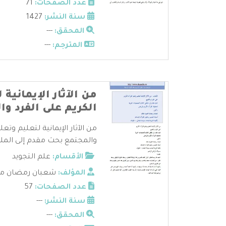
عدد الصفحات:
71
سنة النشر:
1427
المحقق:
---
المترجم:
---
من الآثار الإيمانية 
الكريم على الفرد و
من الآثار الإيمانية لتعليم وتعل
والمجتمع بحث مقدم إلى الملتق
الأقسام:
علم التجويد
المؤلف:
شعبان رمضان مح
عدد الصفحات:
57
سنة النشر:
---
المحقق:
---