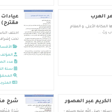
ر العرب
عيادات 
مقترح)
 المكانة الأعلى، و المقام
 ربّ ...
اختلف الناس
تحت إشراف ل
الأقسام
المؤلف:
عدد الص
سنة الن
المحقق
المترجم
 الكريم عبر العصور
شرح منظ
ر رسله - صلى الله عليه وسلم -
شَرْحُ مَنْظُو