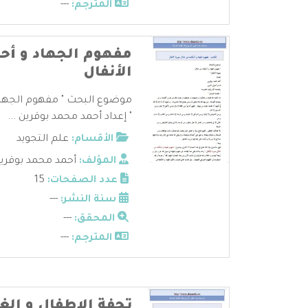
المترجم:
---
مفهوم الجهاد و أح
الأنفال
موضوع البحث " مفهوم الجهاد 
" إعداد أحمد محمد بوقرين ...
الأقسام:
علم التجويد
المؤلف:
أحمد محمد بوقري
عدد الصفحات:
15
سنة النشر:
---
المحقق:
---
المترجم:
---
تحفة الاطفال و الغ