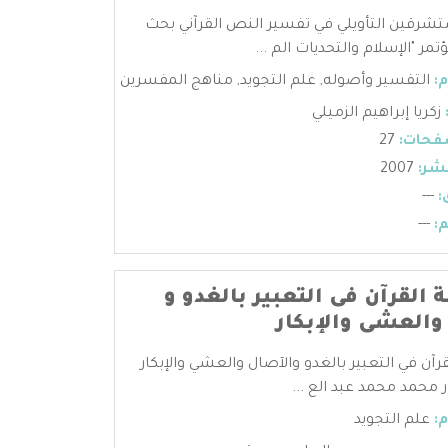
شرقين التأويلي في تفسير النص القرآني بحث
مر "الإسلام والتحديات الم ...
:
التفسير وأصوله
,
علم التجويد
,
مناهج المفسرين
زكريا إبراهيم الزميلي
فحات:
27
شر:
2007
:
---
:
---
 القرآن فى التعبير بالغدو و
والعشى والإبكار
رآن في التعبير بالغدو والآصال والعشي والإبكار
ر محمد محمد عبد الع ...
:
علم التجويد