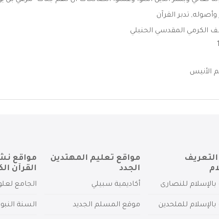
له تعالي وبشر الذين آمنوا وعملوا الصالحات أن لهم جنات -مرعي بن يو
 وأصوله
,
تدبر القرآن
 الكرمي المقدسي الحنبلي
 الأنيس
التعريف
مواقع تعليم المهتدين
مواقع نش
ام
الجدد
القرآن الك
بالإسلام للنصارى
أكاديمية سبيلي
الجامع لعلو
بالإسلام للملحدين
موقع المسلم الجديد
السنة النبو