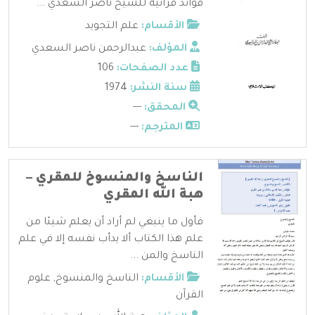
فوائد قرآنية للشيخ ناصر السعدي ...
الأقسام:
علم التجويد
المؤلف:
عبدالرحمن ناصر السعدي
عدد الصفحات:
106
سنة النشر:
1974
المحقق:
---
المترجم:
---
الناسخ والمنسوخ للمقري –
هبة الله المقري
فأول ما ينبغي لم أراد أن يعلم شيئا من
علم هذا الكتاب ألا يدأب نفسه إلا في علم
الناسخ والمن ...
الأقسام:
الناسخ والمنسوخ
,
علوم
القرآن