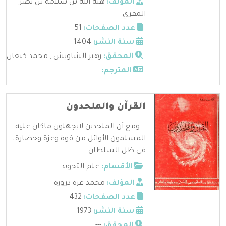
المؤلف:
هبة الله بن سلامة بن نصر
المقري
عدد الصفحات:
51
سنة النشر:
1404
المحقق:
زهير الشاويش , محمد كنعان
المترجم:
---
القرآن والملحدون
.. ومع أن الملحدين لايجهلون ماكان عليه
المسلمون الأوائل من قوة وعزة وحضارة،
في ظل السلطان ...
الأقسام:
علم التجويد
المؤلف:
محمد عزة دروزة
عدد الصفحات:
432
سنة النشر:
1973
المحقق:
---