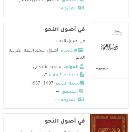
المحقق:
مشهور حسن سلمان
المترجم:
---
في أصول النحو
في أصول النحو ...
الأقسام:
أصول النحو
,
اللغة العربية
,
النحو
المؤلف:
سعيد الأفغاني
عدد الصفحات:
271
سنة النشر:
1407 - 1987
المحقق:
---
المترجم:
---
في أصول النحو