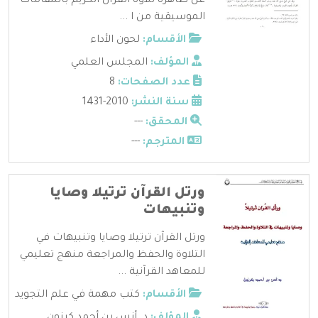
عن ظاهرة تلاوة القرآن الكريم بالمقامات
الموسيقية من ا ...
الأقسام:
لحون الأداء
المؤلف:
المجلس العلمي
عدد الصفحات:
8
سنة النشر:
2010-1431
المحقق:
---
المترجم:
---
ورتل القرآن ترتيلا وصايا
وتنبيهات
ورتل القرآن ترتيلا وصايا وتنبيهات في
التلاوة والحفظ والمراجعة منهج تعليمي
للمعاهد القرآنية ...
الأقسام:
كتب مهمة في علم التجويد
المؤلف:
د. أنس بن أحمد كرزون