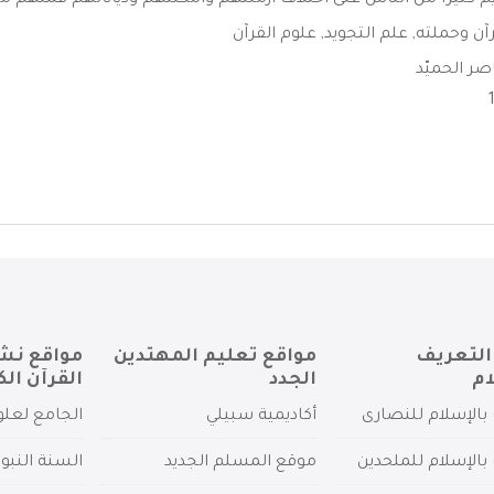
م كثيراً من الناس على اختلاف أزمنتهم وأمكنتهم ودياناتهم فمنهم من 
رآن وحملته
,
علم التجويد
,
علوم القرآن
اصر الحميّد
التعريف
مواقع تعليم المهتدين
مواقع نش
ام
الجدد
القرآن الك
بالإسلام للنصارى
أكاديمية سبيلي
الجامع لعلو
بالإسلام للملحدين
موقع المسلم الجديد
السنة النبو