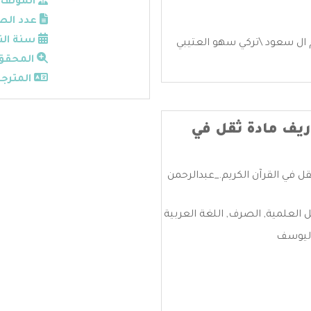
المؤلف:
عدد الص
سنة الن
ال سعود \تركي سهو العتيبي
المحقق
المترجم
ريف مادة ثقل في
قل في القرآن الكريم._عبدالرحمن
ل العلمية
,
الصرف
,
اللغة العربية
اليوسف