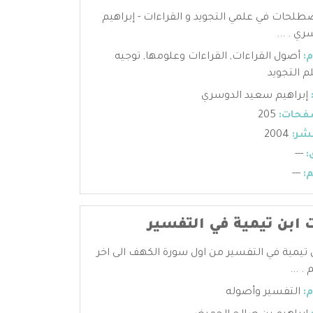
حات في علمي التجويد و القراءات - إبراهيم
ي . ...
:
أصول القراءات
,
القراءات وعلومها
,
توجيه
م التجويد
إبراهيم سعيد الدوسري
فحات:
205
شر:
2004
:
---
:
---
ت ابن تيمية في التفسير
ن تيمية في التفسير من اول سورة الكهف الى اخر
. ...
:
التفسير وأصوله