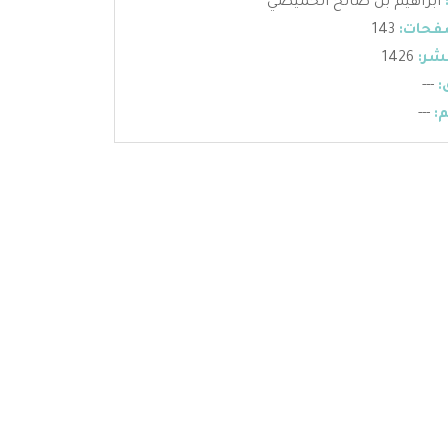
ابراهيم بن صالح الحميضي
فحات:
143
شر:
1426
:
---
:
---