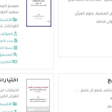
طي - عبدالماجد محمد ولي
معجم المصطل
سعيد الدوسر
ل العلمية
,
علوم القرآن
الأقسام
ولي محمد
القراءات
,
عل
المؤلف:
عدد الص
سنة الن
المحقق
المترجم
ع
اختيارا
اشد غنيم ال غنيم . ...
اختيارات اب
القران الكريم 
الأقسام
يم