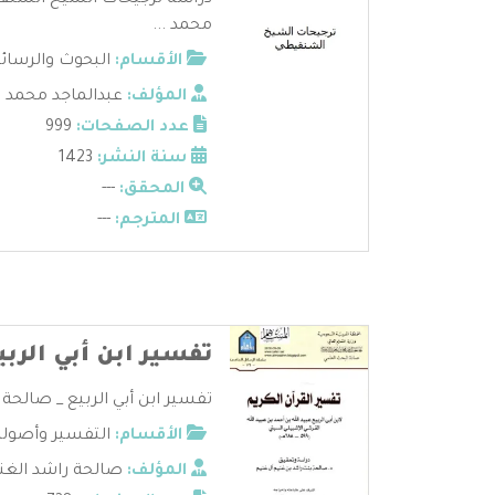
دراسة ترجيحات الشيخ الشنقي
محمد ...
الأقسام:
البحوث والرسائ
المؤلف:
عبدالماجد محمد 
عدد الصفحات:
999
سنة النشر:
1423
المحقق:
---
المترجم:
---
تفسير ابن أبي الربي
تفسير ابن أبي الربيع _ صالحة ر
الأقسام:
التفسير وأصوله
المؤلف:
صالحة راشد الغن