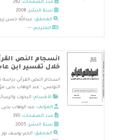
عدد الصفحات:
282
سنة النشر:
2008
المحقق:
عبدالله حسن زر
المترجم:
---
انسجام النص القرآ
خلال تفسير ابن عا
انسجام النص القرآني دراسة 
التونسي - عبد الوهاب يحيى مؤيد
الأقسام:
البحوث والرسائ
المؤلف:
عبد الوهاب يحيى 
عدد الصفحات:
390
سنة النشر:
2005
المحقق:
الحبر يوسف نور ا