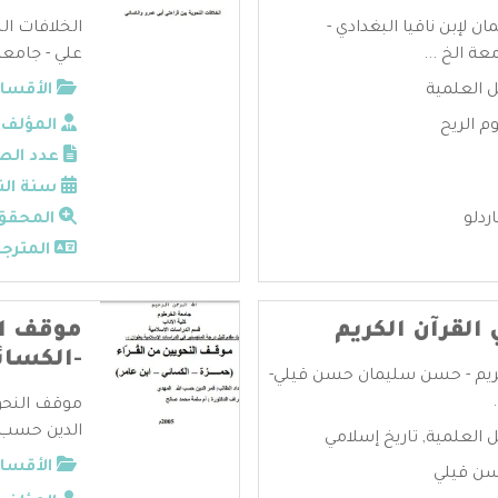
 لإبن ناقيا البغدادي -
الخلافات ال
عة الخ ...
علي - جامعة 
ل العلمية
الأقسام
م الريح
المؤلف:
عدد الص
سنة الن
ردلو
المحقق
المترجم
القرآن الكريم
موقف ال
-الكسائي
لكريم - حسن سليمان حسن قيلي-
موقف النحوي
الدين حسب ا
ل العلمية
,
تاريخ إسلامي
الأقسام
ن قيلي