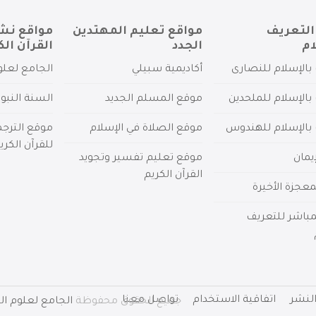
التعريف
مواقع تعليم المهتدين
مواقع نش
ام
الجدد
القرآن الك
بالإسلام للنصارى
أكاديمية سبيلي
الجامع لعلو
بالإسلام للملحدين
موقع المسلم الجديد
السنة النبو
 بالإسلام للهندوس
موقع الصلاة في الإسلام
موقع الترج
للقرآن الكري
يمان
موقع تعليم تفسير وتجويد
القرآن الكريم
عجزة الأخيرة
لمباشر للتعريف
لنشر
اتفاقية الاستخدام
تواصل معنا
جميع الحقوق محفوظة
الجامع لعلوم الق