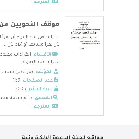
المترجم:
---
موقف النحويين من ال
القراءة هي عند القراء أن يقرأ 
بأن يقرأ متتابعا أو أداء بأن ...
الأقسام:
القراءات وعلوم
القراء
,
علم التجويد
المؤلف:
قمر الدين حسب ا
عدد الصفحات:
159
سنة النشر:
2005
المحقق:
د. أم سلمة محم
المترجم:
---
مواقع لجنة الدعوة الإلكترونية