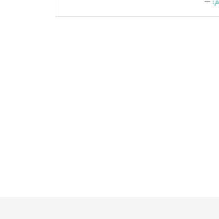
:
---