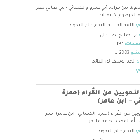
نحوية بين قراءة أبي عمرو والكسائي - مي صالح نصر
الخرطوم -كلية الآد ...
:
اللغة العربية
,
النحو
,
علم التجويد
مي صالح نصر علي
فحات:
197
شر:
2003 م
:
الحبر يوسف نور الدائم
:
---
نحويين من القُراء (حمزة
 – ابن عامر)
ين من القُراء (حمزة -الكسائي - ابن عامر) -قمر
لله المهدي -جامعة الخر ...
:
النحو
,
علم التجويد