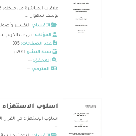
علاقات المباشرة من منظور قرآ
يوسف شهوان ...
الأقسام:
التفسير وأصوله
المؤلف:
علي عبدالكريم ش
عدد الصفحات:
335
سنة النشر:
2011م
المحقق:
---
المترجم:
---
اسلوب الاستهزاء في
اسلوب الإستهزاء في القران ال
...