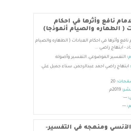
امام نافع وأثرها في احكام
ت ( الطهاره والصيام أنموذجا)
 نافع وأثرها في احكام العبادات ( الطهاره والصيام
اد - ابتهاج راضي ...
:
التفسير الموضوعي
,
التفسير وأصوله
ابتهاج راضي احمد عبدالرحمن
,
سناء جميل علي
فحات:
20
شر:
2019م
:
---
:
---
الآنسي ومنهجه في التفسير-