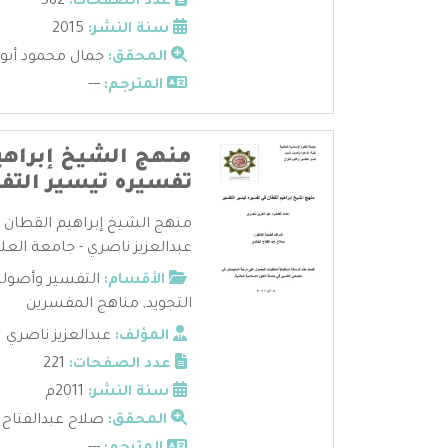
عدد الصفحات:
582
سنة النشر:
2015
المحقق:
جمال محمود أبو
المترجم:
---
منهج الشيخ إبراهي
تفسيره تيسير التف
منهج الشيخ إبراهيم القطان ف
عبدالعزيز ناصري - جامعة العلوم
الأقسام:
التفسير وأصوله
التجويد
,
مناهج المفسرين
المؤلف:
عبدالعزيز ناصري
عدد الصفحات:
221
سنة النشر:
2011م
المحقق:
صلاح عبدالفتاح 