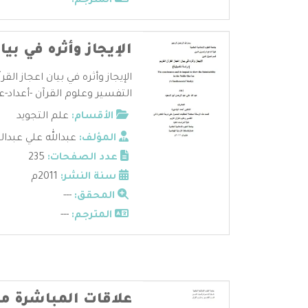
المترجم:
---
الإيجاز وأثره في بيا
الإيجاز وأثره في بيان اعجاز الق
التفسير وعلوم القرآن -أعداد-عب
الأقسام:
علم التجويد
المؤلف:
عبدالله علي عبدا
عدد الصفحات:
235
سنة النشر:
2011م
المحقق:
---
المترجم:
---
علاقات المباشرة م