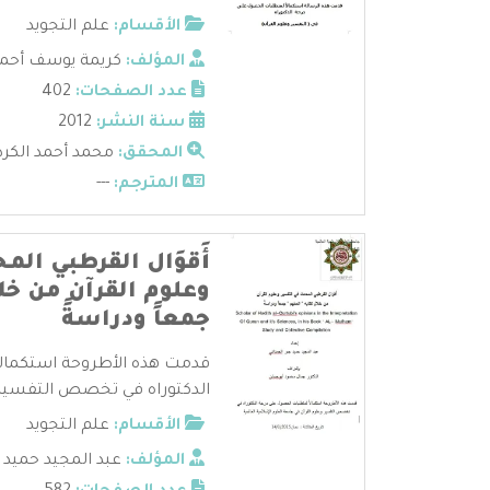
الأقسام:
علم التجويد
المؤلف:
كريمة يوسف أحمد
عدد الصفحات:
402
سنة النشر:
2012
المحقق:
محمد أحمد الكرد
المترجم:
---
أَقوَال القرطبي ال
وعلوم القرآن من خل
جمعاً ودراسةً
قدمت هذه الأطروحة استكمالا
الدكتوراه في تخصص التفسير وع
الأقسام:
علم التجويد
المؤلف:
عبد المجيد حميد ج