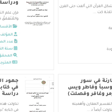
ودراسة 
ل القرآن التي ألفت حتى القرن
ثـة كت ...
فإن علم الت
والمُتَعَمَقُ
الأقسام
ة
المؤلف:
عدد الص
سنة الن
دة
المحقق
المترجم
رنة في سور
جهود ال
وسبأ وفاطر ويس
في كتاب
ر وغافر وفصلت)
دراسة و
لتفسير المقارن وأهميته
تناولت هذه
لت أيضاً د ...
في كتابه "د