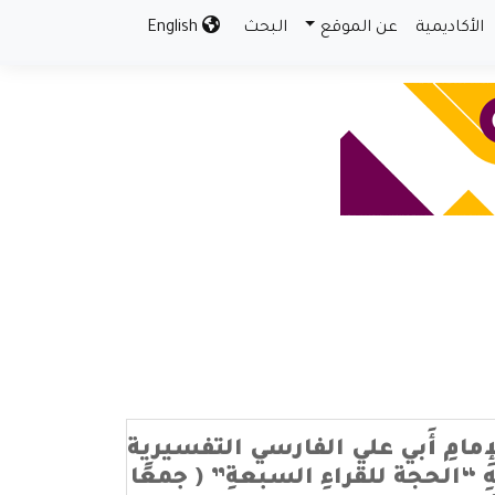
الأكاديمية
عن الموقع
البحث
English
إِمامِ أَبي علي الفارسي التفسيرية
ِ “الحجة للقراءِ السبعةِ” ( جمعًا