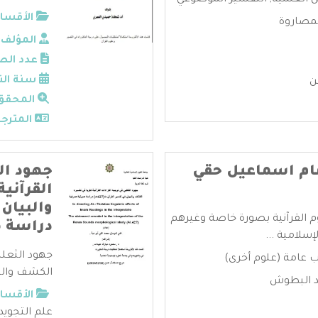
ل العلمية
,
التفسير الموضوعي
الأقسام
لمصاروة
المؤلف:
عدد الص
سنة الن
ن
المحقق
المترجم
ام اسماعيل حقي
جهود ال
القرآني
وم القرآنية بصورة خاصة وغيرهم
دراسة 
سلامية ...
جهود الثعلب
 عامة (علوم أخرى)
الكشف والبيا
د البطوش
الأقسام
علم التجويد