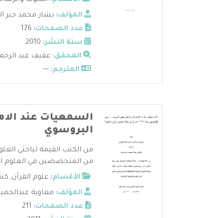
الأقسام:
البحوث والرسائ
المؤلف:
بشار محمد جبر ا
عدد الصفحات:
176
سنة النشر:
2010
المحقق:
عفيف عبد الرحم
المترجم:
---
السمعيات عند الام
البروسوي
من الكتب القيمة لباحثي العل
من المتخصصين في العلوم الإ
الأقسام:
علوم القرآن
,
كتب
المؤلف:
معاوية عبدالحمي
عدد الصفحات:
211