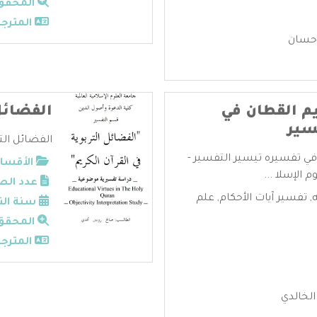
المحقق
المترجم
حسان
م القطان في
الفضائل 
سير
الفضائل التر
ي تفسيره تيسير التفسير -
الأقسام
 الإسلا ...
عدد الص
,
تفسير آيات الأحكام
,
علم
سنة الن
المحقق
المترجم
الخالدي