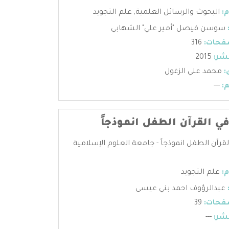
:
البحوث والرسائل العلمية
,
علم التجويد
سوسن فيصل "أمير علي" الشهابي
فحات:
316
شر:
2015
:
محمد علي الزغول
:
---
ي القرآن الطفل انموذجاً
لقرآن الطفل انموذجاً - جامعة العلوم الإسلامية
:
علم التجويد
عبدالرؤوف احمد بني عيسى
فحات:
39
شر:
---