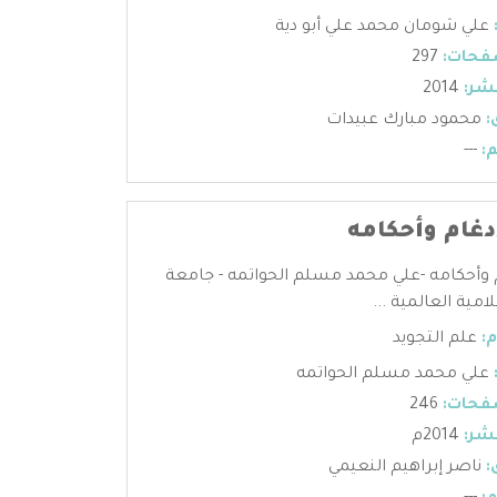
علي شومان محمد علي أبو دية
فحات:
297
شر:
2014
:
محمود مبارك عبيدات
:
---
دغام وأحكامه
 وأحكامه -علي محمد مسلم الحواتمه - جامعة
امية العالمية ...
:
علم التجويد
علي محمد مسلم الحواتمه
فحات:
246
شر:
2014م
:
ناصر إبراهيم النعيمي