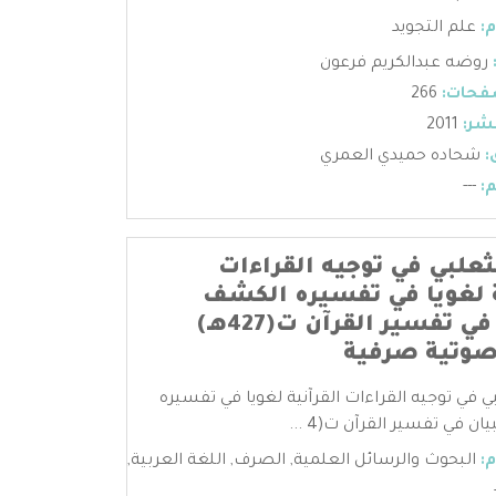
:
علم التجويد
روضه عبدالكريم فرعون
فحات:
266
شر:
2011
:
شحاده حميدي العمري
:
---
ثعلبي في توجيه القراءات
ة لغويا في تفسيره الكشف
والبيان في تفسير القرآن ت(427هـ)
صوتية صرفية
ي في توجيه القراءات القرآنية لغويا في تفسيره
ن في تفسير القرآن ت(4 ...
:
البحوث والرسائل العلمية
,
الصرف
,
اللغة العربية
,