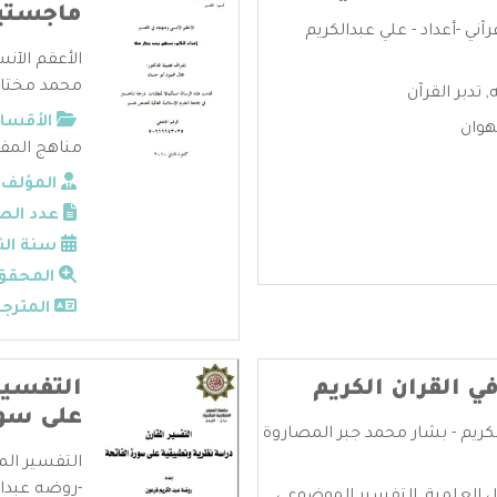
ماجستي
ني -أعداد - علي عبدالكريم
الأعقم الآ
محمد مختار 
,
تدبر القرآن
الأقسام
هوان
مناهج المف
المؤلف:
عدد الص
سنة الن
المحقق
المترجم
 القران الكريم
التفسير
على سور
كريم - بشار محمد جبر المصاروة
التفسير الم
-روضه عبدالك