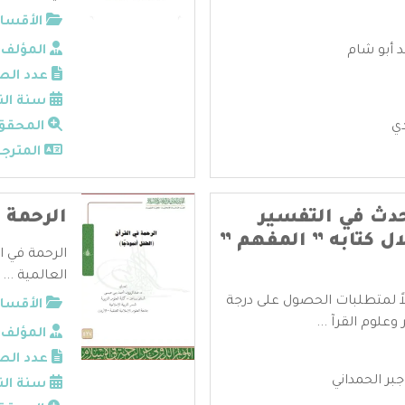
الأقسام
 أبو شام
المؤلف:
عدد الص
سنة الن
ي
المحقق
المترجم
محدث في التفسير
الرحمة ف
ال كتابه ” المفهم ”
الرحمة في ا
العالمية ...
ً لمتطلبات الحصول على درجة
الأقسام
لوم القرآ ...
المؤلف:
عدد الص
بر الحمداني
سنة الن