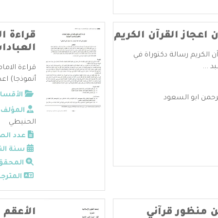
ن اعجاز القرآن الكريم
قراءة ال
العبادا
رآن الكريم رسالة دكتوراة في
د ...
قراءة الامام
أنموذجا) اعد
الأقسام
لرحمن ابو السعود
المؤلف:
الحنيطي
عدد الص
سنة الن
المحقق
المترجم
ن منظور قرآني
الأعقم 