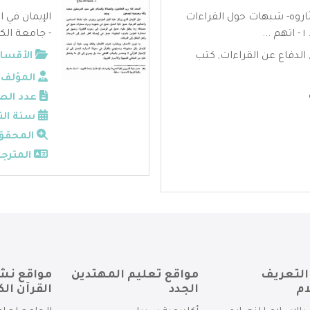
ثاروه- شبهات حول القراءات
الإيمان في ا
.
- جامعة الكو
الدفاع عن القراءات
,
كتب
الأقسام
المؤلف:
عدد الص
سنة الن
المحقق
المترجم
التعريف
مواقع تعليم المهتدين
مواقع نش
ام
الجدد
القرآن الك