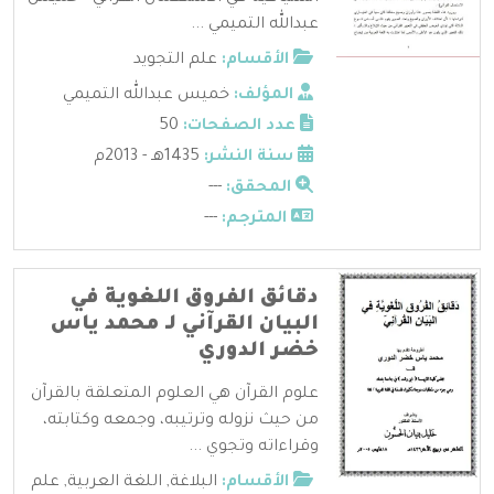
عبدالله التميمي ...
الأقسام:
علم التجويد
المؤلف:
خميس عبدالله التميمي
عدد الصفحات:
50
سنة النشر:
1435هـ - 2013م
المحقق:
---
المترجم:
---
دقائق الفروق اللغوية في
البيان القرآني لـ محمد ياس
خضر الدوري
علوم القرآن هي العلوم المتعلقة بالقرآن
من حيث نزوله وترتيبه، وجمعه وكتابته،
وقراءاته وتجوي ...
الأقسام:
البلاغة
,
اللغة العربية
,
علم