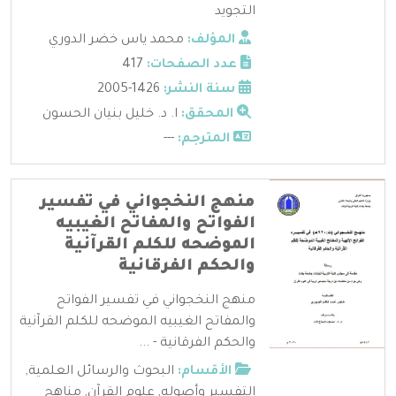
التجويد
المؤلف:
محمد ياس خضر الدوري
عدد الصفحات:
417
سنة النشر:
1426-2005
المحقق:
ا. د. خليل بنيان الحسون
المترجم:
---
منهج النخجواني في تفسير
الفواتح والمفاتح الغيبيه
الموضحه للكلم القرآنية
والحكم الفرقانية
منهج النخجواني في تفسير الفواتح
والمفاتح الغيبيه الموضحه للكلم القرآنية
والحكم الفرقانية - ...
الأقسام:
البحوث والرسائل العلمية
,
التفسير وأصوله
,
علوم القرآن
,
مناهج