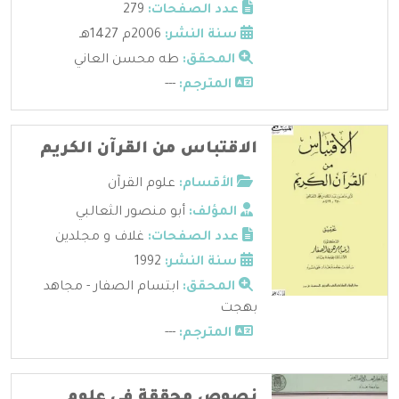
عدد الصفحات:
279
سنة النشر:
2006م 1427هـ
المحقق:
طه محسن العاني
المترجم:
---
الاقتباس من القرآن الكريم
الأقسام:
علوم القرآن
المؤلف:
أبو منصور الثعالبي
عدد الصفحات:
غلاف و مجلدين
سنة النشر:
1992
المحقق:
ابتسام الصفار - مجاهد
بهجت
المترجم:
---
نصوص محققة في علوم