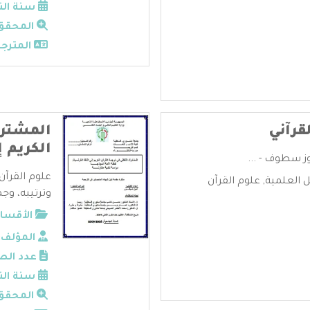
سنة الن
المحقق
المترجم
قرآني
المشترك
الكريم إ
وز سطوف - ...
علوم القرآن
ل العلمية
,
علوم القرآن
وترتيبه، وجم
الأقسام
المؤلف:
عدد الص
سنة الن
المحقق