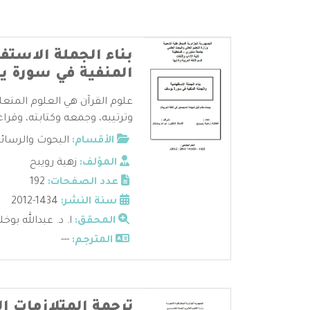
بناء الجملة الاستف
المنفية في سورة 
علوم القرآن هي العلوم المتعل
وترتيبه، وجمعه وكتابته، وقراءا
الأقسام:
البحوث والرسائ
المؤلف:
زهية رويبح
عدد الصفحات:
192
سنة النشر:
1434-2012
المحقق:
ا. د. عبدالله بوخ
المترجم:
---
ترجمة المتلازمات ال