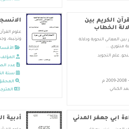
رآن الكريم بين
الانسجا
لالة الخطاب
علوم القرآن
وترتيبه، وجم
بين المعاني النحوية ودلالة
منتوري ...
الأقسام
نحو
,
علم التجويد
المؤلف:
عدد الص
سنة الن
المحقق
د الكناني
المترجم
ءة ابي جعفر المدني
أدبية ال