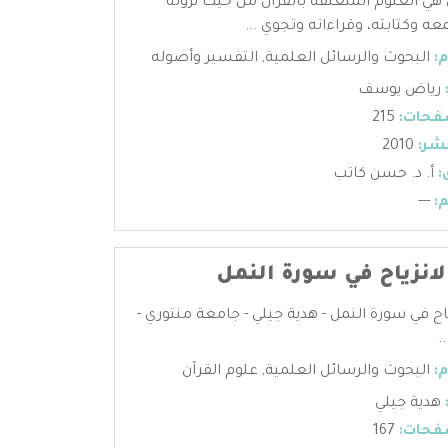
 هي العلوم المتعلقة بالقرآن من حيث نزوله
عه وكتابته، وقراءاته وتجوي ...
:
البحوث والرسائل العلمية
,
التفسير وأصوله
رياض يوسف
فحات:
215
شر:
2010
:
أ. د. حسن كاتب
:
---
لانزياح في سورة النمل
ياح في سورة النمل - هدية جيلي - جامعة منتوري -
.
:
البحوث والرسائل العلمية
,
علوم القرآن
هدية جيلي
فحات:
167