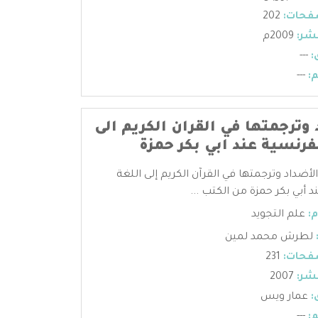
فحات:
202
شر:
2009م
:
---
:
---
وترجمتها في القران الكريم الى
فرنسية عند ابي بكر حمزة
لأضداد وترجمتها في القرآن الكريم إلى اللغة
 أبي بكر حمزة من الكتب ...
:
علم التجويد
لطرش محمد لمين
فحات:
231
شر:
2007
:
عمار ويس
:
---