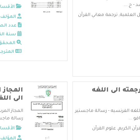
 - ج ...
الأقسام
ل العلمية
,
ترجمة معاني القرآن
المؤلف:
عدد الص
سنة الن
المحقق
المترجم
جمته الى اللغه
المجاز 
الى الل
للغه الفرنسيه - رسالة ماجستير
المجاز المر
و ...
رسالة ماجستي
رآن الكريم
,
علوم القرآن
الأقسام
المؤلف: