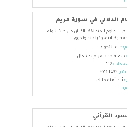
م الدلالي في سورة مريم
 هي العلوم المتعلقة بالقرآن من حيث نزوله
عه وكتابته، وقراءاته وتجوي ...
:
علم التجويد
سمية حديد
,
مريم بوشمال
فحات:
132
شر:
1432-2011
:
أ. د. آمنة مالك
:
---
سرد القرآني