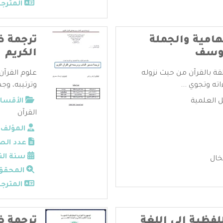
المترجم
هامية والجملة
ترجمة ض
يوسف
الكريم
قة بالقرآن من حيث نزوله
علوم القرآن
ته وتجوي ...
وترتيبه، وجم
ل العلمية
الأقسام
القرآن
المؤلف:
عدد الص
سنة الن
لخال
المحقق
المترجم
لفظية إلى اللغة
ترجمة ظ