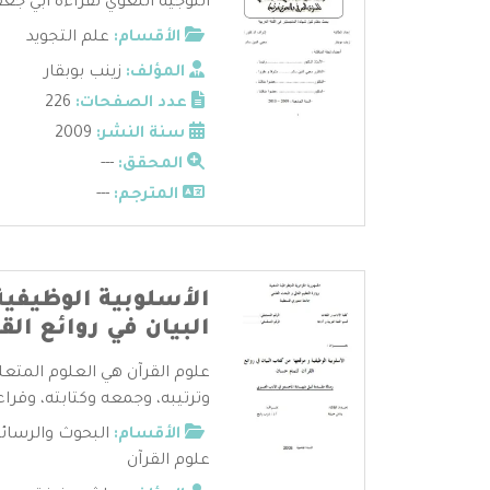
التوجيه اللغوي لقراءة ابي جعفر 
الأقسام:
علم التجويد
المؤلف:
زينب بوبقار
عدد الصفحات:
226
سنة النشر:
2009
المحقق:
---
المترجم:
---
الأسلوبية الوظيفية
البيان في روائع الق
علوم القرآن هي العلوم المتعل
وترتيبه، وجمعه وكتابته، وقراءا
الأقسام:
البحوث والرسائ
علوم القرآن