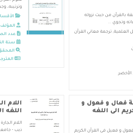
علوم القرآن
وترتيبه، وجم
قة بالقرآن من حيث نزوله
الأقسام
ته وتجوي ...
المؤلف:
ل العلمية
,
ترجمة معاني القرآن
عدد الص
سنة الن
المحقق
المترجم
الأخضر
ة فعال و فعول و
اللام ال
يم الى اللغه
اللغه ا
اللام الجارة
ذيب - جامعة
عول و فعيل في القرآن الكريم