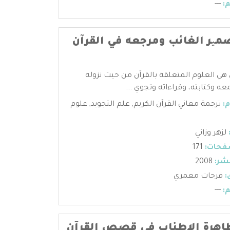
:
---
میر الغائب ومرجعه في القرآن
 هي العلوم المتعلقة بالقرآن من حيث نزوله
عه وكتابته، وقراءاته وتجوي ...
:
ترجمة معاني القرآن الكريم
,
علم التجويد
,
علوم
لزهر وزاني
فحات:
171
شر:
2008
:
فرحات معمري
:
---
اهرة الإطناب في قصص القرآن