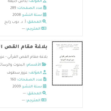
المؤلف:
بداش حنيفة
عدد الصفحات:
289
سنة النشر:
2008
المحقق:
أ. د. دوب رابح
المترجم:
---
بلاغة مقام القص ال
بلاغة مقام القص القرآني - عز
الأقسام:
البحوث والرسائ
المؤلف:
عزوز سطوف
عدد الصفحات:
160
سنة النشر:
2009
المحقق:
---
المترجم:
---