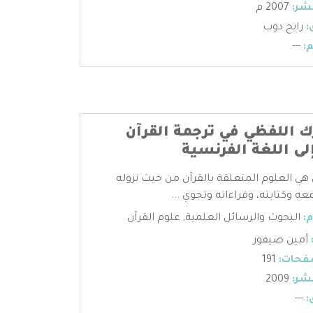
شر:
2007 م
:
رايح دوب
:
---
 اللفظي في ترجمة القرآن
لى اللغة الفرنسية
 هي العلوم المتعلقة بالقرآن من حيث نزوله
عه وكتابته، وقراءاته وتجوي ...
:
البحوث والرسائل العلمية
,
علوم القرآن
أمين صيفور
فحات:
191
شر:
2009
:
---