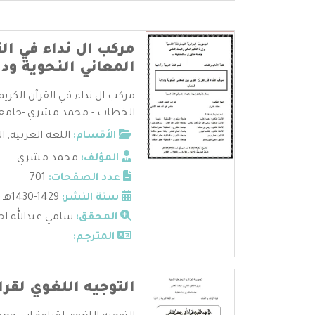
مركب ال نداء في الق
المعاني النحوية ود
مركب ال نداء في القرآن الكريم 
الخطاب - محمد مشري -جامعة 
الأقسام:
اللغة العربية
,
ال
المؤلف:
محمد مشري
عدد الصفحات:
701
سنة النشر:
1429-1430هـ - 2008-2009 م
المحقق:
سامي عبدالله احم
المترجم:
---
التوجيه اللغوي لقرا