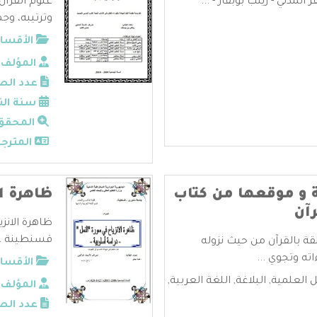
المدني - زينب بوبقار - ...
علوم القرآن
وترتيبه، وجم
الأقسام
المؤلف:
عدد الص
سنة الن
المحقق
المترجم
 و موقعها من كتاب
ظاهرة ا
رآن
ظاهرة الانز
قسنطينة ..
قة بالقرآن من حيث نزوله
ته وتجوي ...
الأقسام
ل العلمية
,
البلاغة
,
اللغة العربية
,
المؤلف:
عدد الص